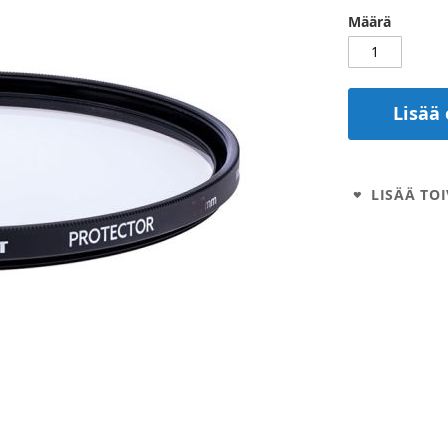
Määrä
Lisää 
LISÄÄ TOI