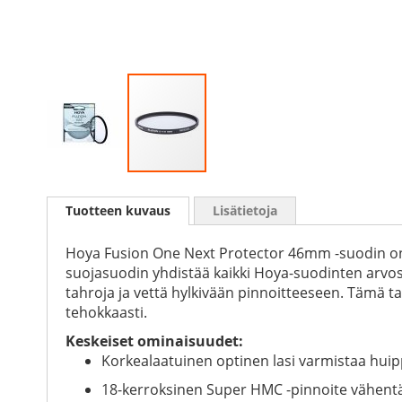
Skip
to
Tuotteen kuvaus
Lisätietoja
the
beginning
of
Hoya Fusion One Next Protector 46mm -suodin on l
the
suojasuodin yhdistää kaikki Hoya-suodinten arvo
images
tahroja ja vettä hylkivään pinnoitteeseen. Tämä ta
gallery
tehokkaasti.
Keskeiset ominaisuudet:
Korkealaatuinen optinen lasi varmistaa hu
18-kerroksinen Super HMC -pinnoite vähentää