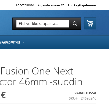
Tervetuloa!
Kirjaudu sisään
Luo käyttäjätunnus
Ostoskor
Hae
Hae
JA KAUKOPUTKET
 Fusion One Next
ctor 46mm -suodin
 €
VARASTOSSA
SKU
24693246