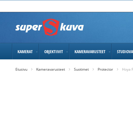
Skip
to
Content
KAMERAT
OBJEKTIIVIT
KAMERAVARUSTEET
STUDIOVA
Etusivu
Kameravarusteet
Suotimet
Protector
Hoya F
Skip
to
the
end
of
the
images
gallery