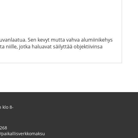
kuvanlaatua. Sen kevyt mutta vahva alumiinikehys
iille, jotka haluavat säilyttää objektiivinsa
 klo 8-
 268
/paikallisverkkomaksu