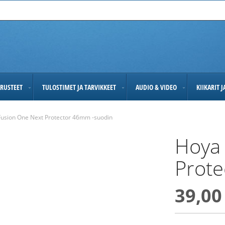
RUSTEET
TULOSTIMET JA TARVIKKEET
AUDIO & VIDEO
KIIKARIT 
usion One Next Protector 46mm -suodin
Hoya
Prote
39,00