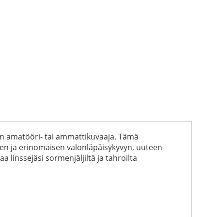
ten amatööri- tai ammattikuvaaja. Tämä
en ja erinomaisen valonläpäisykyvyn, uuteen
 linssejäsi sormenjäljiltä ja tahroilta