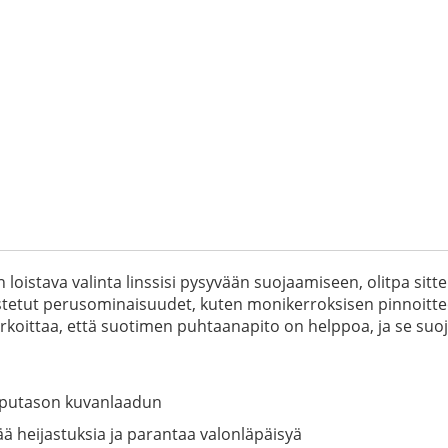
oistava valinta linssisi pysyvään suojaamiseen, olitpa sit
stetut perusominaisuudet, kuten monikerroksisen pinnoitte
rkoittaa, että suotimen puhtaanapito on helppoa, ja se suojaa
ipputason kuvanlaadun
 heijastuksia ja parantaa valonläpäisyä