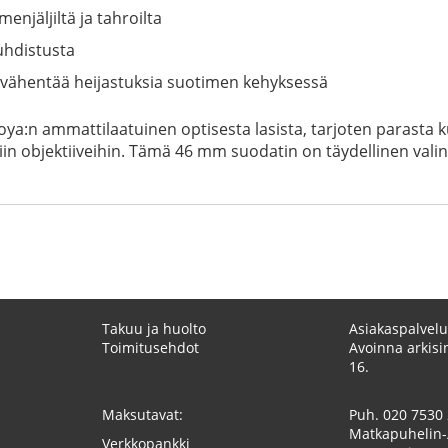
njäljiltä ja tahroilta
uhdistusta
o vähentää heijastuksia suotimen kehyksessä
a:n ammattilaatuinen optisesta lasista, tarjoten parasta 
 objektiiveihin. Tämä 46 mm suodatin on täydellinen valinta n
Takuu ja huolto
Asiakaspalvelu
Toimitusehdot
Avoinna arkisin
16.
Maksutavat:
Puh.
020 7530
Matkapuhelin-
Verkkopankki