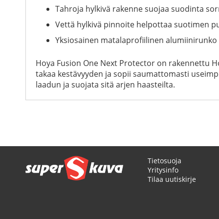
Tahroja hylkivä rakenne suojaa suodinta sorme
Vettä hylkivä pinnoite helpottaa suotimen p
Yksiosainen matalaprofiilinen alumiinirunk
Hoya Fusion One Next Protector on rakennettu Hoy
takaa kestävyyden ja sopii saumattomasti useimpiin
laadun ja suojata sitä arjen haasteilta.
Tietosuoja
Yritysinfo
Tilaa uutiskirje