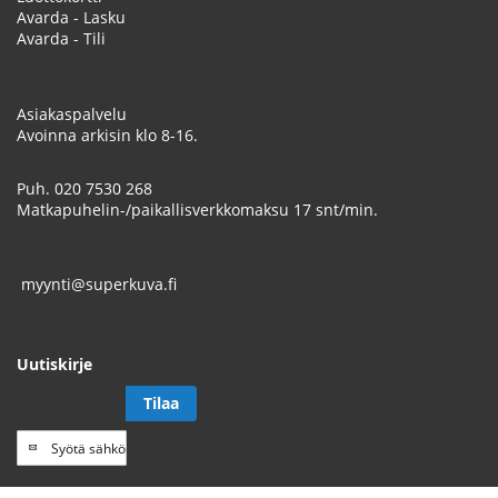
Avarda - Lasku
Avarda - Tili
Asiakaspalvelu
Avoinna arkisin klo 8-16.
Puh.
020 7530 268
Matkapuhelin-/paikallisverkkomaksu 17 snt/min.
myynti@superkuva.fi
Uutiskirje
Tilaa
Tilaa
uutiskirje
// Track a page view, by UPI