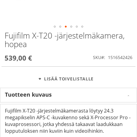
Fujifilm X-T20 -järjestelmäkamera,
Skip
to
hopea
the
beginning
539,00 €
of
SKU
1516542426
the
images
gallery
LISÄÄ TOIVELISTALLE
Tuotteen kuvaus
Fujifilm X-T20 -järjestelmäkamerasta löytyy 24.3
megapikselin APS-C -kuvakenno sekä X-Processor Pro -
kuvaprosessori, jotka yhdessä takaavat laadukkaan
lopputuloksen niin kuviin kuin videoihinkin.