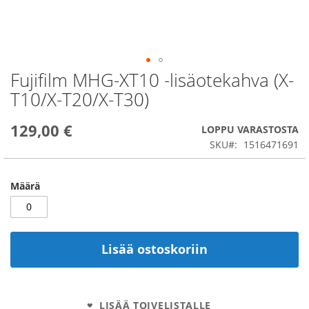
Fujifilm MHG-XT10 -lisäotekahva (X-
Skip
to
T10/X-T20/X-T30)
the
beginning
129,00 €
of
LOPPU VARASTOSTA
the
SKU
1516471691
images
gallery
Määrä
Lisää ostoskoriin
LISÄÄ TOIVELISTALLE