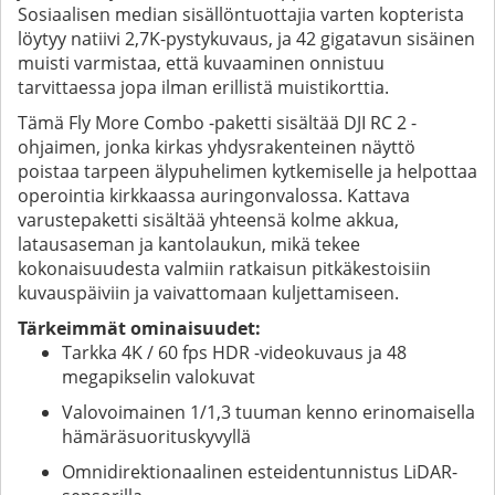
Sosiaalisen median sisällöntuottajia varten kopterista
löytyy natiivi 2,7K-pystykuvaus, ja 42 gigatavun sisäinen
muisti varmistaa, että kuvaaminen onnistuu
tarvittaessa jopa ilman erillistä muistikorttia.
Tämä Fly More Combo -paketti sisältää DJI RC 2 -
ohjaimen, jonka kirkas yhdysrakenteinen näyttö
poistaa tarpeen älypuhelimen kytkemiselle ja helpottaa
operointia kirkkaassa auringonvalossa. Kattava
varustepaketti sisältää yhteensä kolme akkua,
latausaseman ja kantolaukun, mikä tekee
kokonaisuudesta valmiin ratkaisun pitkäkestoisiin
kuvauspäiviin ja vaivattomaan kuljettamiseen.
Tärkeimmät ominaisuudet:
Tarkka 4K / 60 fps HDR -videokuvaus ja 48
megapikselin valokuvat
Valovoimainen 1/1,3 tuuman kenno erinomaisella
hämäräsuorituskyvyllä
Omnidirektionaalinen esteidentunnistus LiDAR-