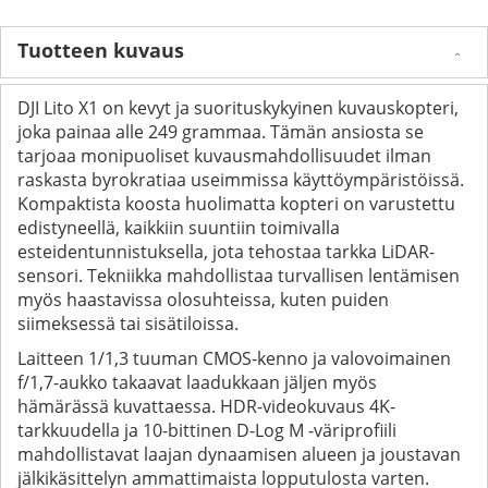
Tuotteen kuvaus
DJI Lito X1 on kevyt ja suorituskykyinen kuvauskopteri,
joka painaa alle 249 grammaa. Tämän ansiosta se
tarjoaa monipuoliset kuvausmahdollisuudet ilman
raskasta byrokratiaa useimmissa käyttöympäristöissä.
Kompaktista koosta huolimatta kopteri on varustettu
edistyneellä, kaikkiin suuntiin toimivalla
esteidentunnistuksella, jota tehostaa tarkka LiDAR-
sensori. Tekniikka mahdollistaa turvallisen lentämisen
myös haastavissa olosuhteissa, kuten puiden
siimeksessä tai sisätiloissa.
Laitteen 1/1,3 tuuman CMOS-kenno ja valovoimainen
f/1,7-aukko takaavat laadukkaan jäljen myös
hämärässä kuvattaessa. HDR-videokuvaus 4K-
tarkkuudella ja 10-bittinen D-Log M -väriprofiili
mahdollistavat laajan dynaamisen alueen ja joustavan
jälkikäsittelyn ammattimaista lopputulosta varten.