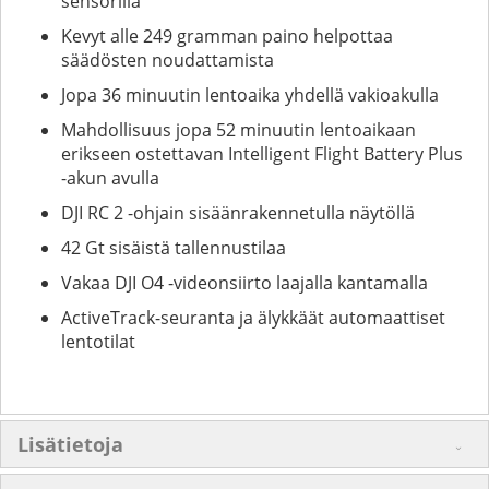
sensorilla
Kevyt alle 249 gramman paino helpottaa
säädösten noudattamista
Jopa 36 minuutin lentoaika yhdellä vakioakulla
Mahdollisuus jopa 52 minuutin lentoaikaan
erikseen ostettavan Intelligent Flight Battery Plus
-akun avulla
DJI RC 2 -ohjain sisäänrakennetulla näytöllä
42 Gt sisäistä tallennustilaa
Vakaa DJI O4 -videonsiirto laajalla kantamalla
ActiveTrack-seuranta ja älykkäät automaattiset
lentotilat
Lisätietoja