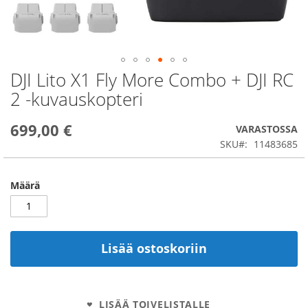
DJI Lito X1 Fly More Combo + DJI RC
Skip
to
2 -kuvauskopteri
the
beginning
699,00 €
of
VARASTOSSA
the
SKU
11483685
images
gallery
Määrä
Lisää ostoskoriin
LISÄÄ TOIVELISTALLE