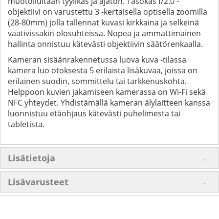
muotoilultaan tyylikäs ja ajaton. Tasokas f/2.0 -
objektiivi on varustettu 3 -kertaisella optisella zoomilla
(28-80mm) jolla tallennat kuvasi kirkkaina ja selkeinä
vaativissakin olosuhteissa. Nopea ja ammattimainen
hallinta onnistuu kätevästi objektiivin säätörenkaalla.
Kameran sisäänrakennetussa luova kuva -tilassa
kamera luo otoksesta 5 erilaista lisäkuvaa, joissa on
erilainen suodin, sommittelu tai tarkkenuskohta.
Helppoon kuvien jakamiseen kamerassa on Wi-Fi sekä
NFC yhteydet. Yhdistämällä kameran älylaitteen kanssa
luonnistuu etäohjaus kätevästi puhelimesta tai
tabletista.
Lisätietoja
Lisävarusteet