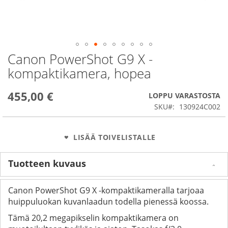
Canon PowerShot G9 X -
Skip
to
kompaktikamera, hopea
the
beginning
455,00 €
of
LOPPU VARASTOSTA
the
SKU
130924C002
images
gallery
LISÄÄ TOIVELISTALLE
Tuotteen kuvaus
Canon PowerShot G9 X -kompaktikameralla tarjoaa
huippuluokan kuvanlaadun todella pienessä koossa.
Tämä 20,2 megapikselin kompaktikamera on