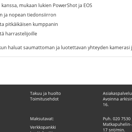
 kanssa, mukaan lukien PowerShot ja EOS
en ja nopean tiedonsiirron
sta pitkäikäisen kumppanin
ä harrastelijoille
un haluat saumattoman ja luotettavan yhteyden kamerasi ja 
Takuu ja huolto
Asiakaspalvelu
Toimitusehdot
Avoinna arkisin
16.
Maksutavat:
Puh.
020 7530
Matkapuhelin-
Verkkopankki
17 snt/min.