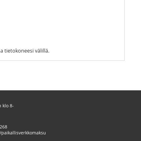
tietokoneesi välillä.
 klo 8-
 268
/paikallisverkkomaksu