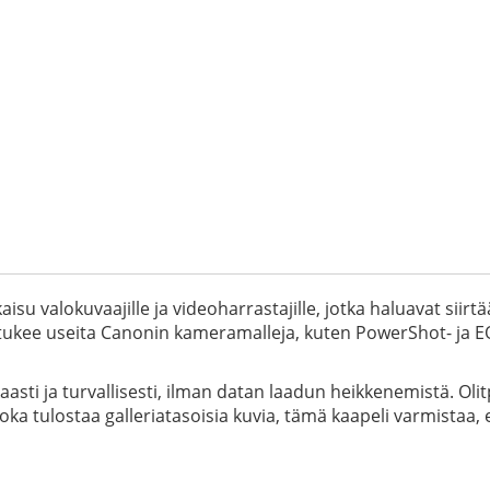
su valokuvaajille ja videoharrastajille, jotka haluavat siir
tukee useita Canonin kameramalleja, kuten PowerShot- ja EO
kaasti ja turvallisesti, ilman datan laadun heikkenemistä. Olit
a tulostaa galleriatasoisia kuvia, tämä kaapeli varmistaa, ett