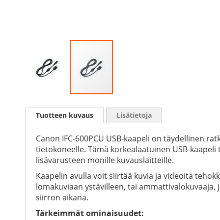
Skip
to
Tuotteen kuvaus
Lisätietoja
the
beginning
of
Canon IFC-600PCU USB-kaapeli on täydellinen ratkai
the
tietokoneelle. Tämä korkealaatuinen USB-kaapeli 
images
lisävarusteen monille kuvauslaitteille.
gallery
Kaapelin avulla voit siirtää kuvia ja videoita tehok
lomakuviaan ystävilleen, tai ammattivalokuvaaja, jok
siirron aikana.
Tärkeimmät ominaisuudet: