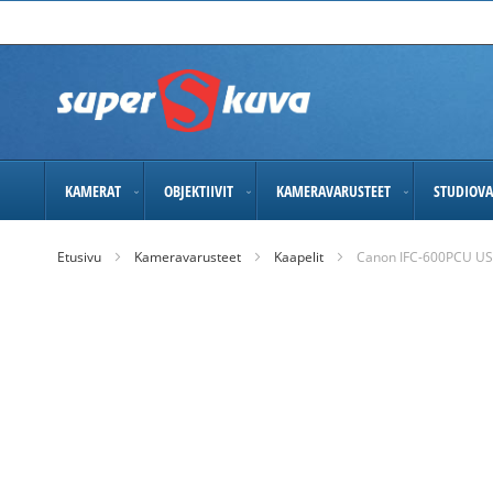
Skip
to
Content
KAMERAT
OBJEKTIIVIT
KAMERAVARUSTEET
STUDIOVA
Etusivu
Kameravarusteet
Kaapelit
Canon IFC-600PCU US
Skip
to
the
end
of
the
images
gallery