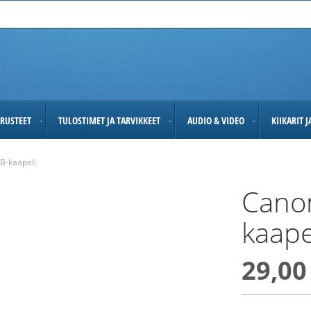
RUSTEET
TULOSTIMET JA TARVIKKEET
AUDIO & VIDEO
KIIKARIT 
B-kaapeli
Cano
kaape
29,00