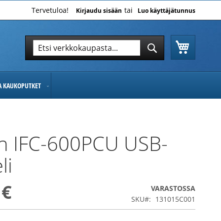
Tervetuloa!
Kirjaudu sisään
Luo käyttäjätunnus
Ostoskor
Hae
Hae
JA KAUKOPUTKET
n IFC-600PCU USB-
li
 €
VARASTOSSA
SKU
131015C001