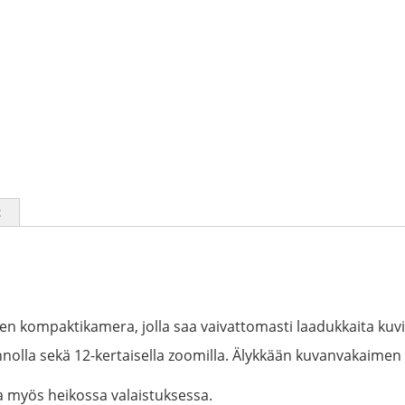
t
en kompaktikamera, jolla saa vaivattomasti laadukkaita kuvia
nolla sekä 12-kertaisella zoomilla. Älykkään kuvanvakaimen a
a myös heikossa valaistuksessa.