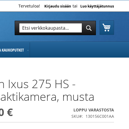
Tervetuloa!
Kirjaudu sisään
Luo käyttäjätunnus
Ostoskor
Hae
Hae
JA KAUKOPUTKET
 Ixus 275 HS -
aktikamera, musta
0 €
LOPPU VARASTOSTA
SKU
130156C001AA