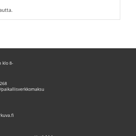
autta.
 klo 8-
 268
/paikallisverkkomaksu
uva.fi