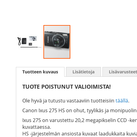
Skip
to
Tuotteen kuvaus
Lisätietoja
Lisävarustee
the
beginning
of
TUOTE POISTUNUT VALIOIMISTA!
the
images
Ole hyvä ja tutustu vastaaviin tuotteisiin
täällä
.
gallery
Canon Ixus 275 HS on ohut, tyylikäs ja monipuolin
Ixus 275 on varustettu 20,2 megapikselin CCD -ken
kuvattaessa.
HS -järjestelmän ansiosta kuvaat laadukkaita kuvi