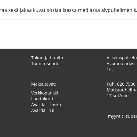
eraa sekä jakaa kuvat sosiaalisessa mediassa älypuhelimen k
Takuu ja huolto
Asiakaspalvelu
Toimitusehdot
Avoinna arkisin
16.
Maksutavat:
Puh.
020 7530
Matkapuhelin-
Verkkopankki
17 snt/min.
Luottokortti
Avarda - Lasku
Avarda - Tili
myynti@superk