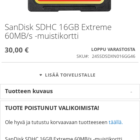
SanDisk SDHC 16GB Extreme
Skip
to
60MB/s -muistikortti
the
beginning
30,00 €
of
LOPPU VARASTOSTA
the
SKU
245SDSDXN016GG46
images
gallery
LISÄÄ TOIVELISTALLE
Tuotteen kuvaus
TUOTE POISTUNUT VALIKOIMISTA!
Ole hyvä ja tutustu korvaavaan tuotteeseen
täällä.
SanDisk SDHC 16GB Extreme 60MB/s -muistikortti