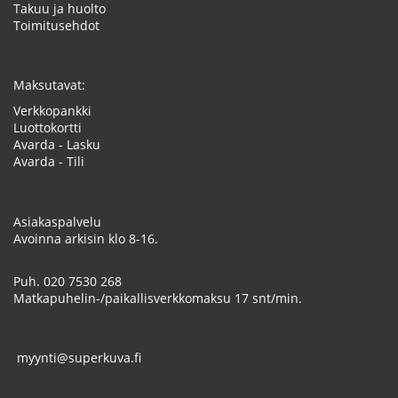
Takuu ja huolto
Toimitusehdot
Maksutavat:
Verkkopankki
Luottokortti
Avarda - Lasku
Avarda - Tili
Asiakaspalvelu
Avoinna arkisin klo 8-16.
Puh.
020 7530 268
Matkapuhelin-/paikallisverkkomaksu 17 snt/min.
myynti@superkuva.fi