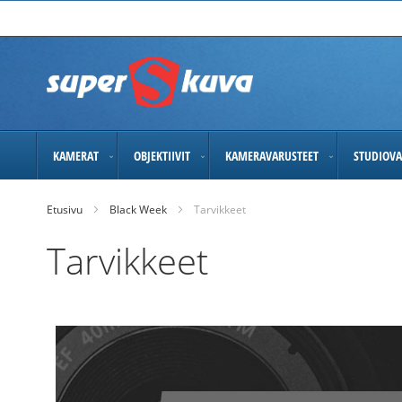
Skip
to
Content
KAMERAT
OBJEKTIIVIT
KAMERAVARUSTEET
STUDIOVA
Etusivu
Black Week
Tarvikkeet
Tarvikkeet