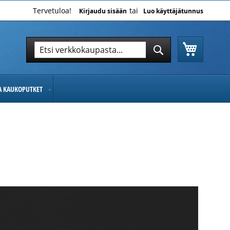
Tervetuloa!
Kirjaudu sisään
Luo käyttäjätunnus
Ostoskor
Hae
Hae
JA KAUKOPUTKET