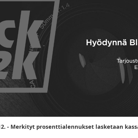
12. - Merkityt prosenttialennukset lasketaan kass