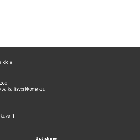
 klo 8-
 268
/paikallisverkkomaksu
uva.fi
Uutiskirje