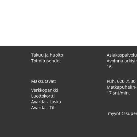
Takuu ja huolto
Asiakaspalvelu
Toimitusehdot
Avoinna arkisin
16.
Maksutavat:
Puh.
020 7530
Matkapuhelin-
Verkkopankki
17 snt/min.
Luottokortti
Avarda - Lasku
Avarda - Tili
myynti@superk