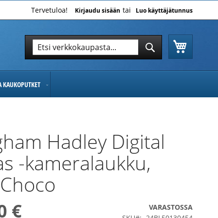
Tervetuloa!
Kirjaudu sisään
Luo käyttäjätunnus
Ostoskor
Hae
Hae
JA KAUKOPUTKET
ngham Hadley Digital
s -kameralaukku,
/Choco
0 €
VARASTOSSA
SKU
24BL50130454