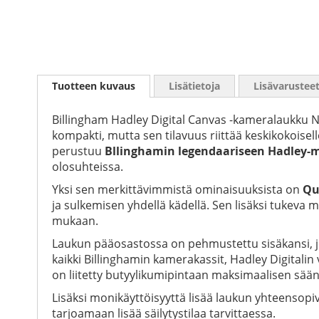
Skip
to
Tuotteen kuvaus
Lisätietoja
Lisävarustee
the
beginning
of
Billingham Hadley Digital Canvas -kameralaukku Nav
the
kompakti, mutta sen tilavuus riittää keskikokoisel
images
perustuu
Bllinghamin legendaariseen Hadley-m
gallery
olosuhteissa.
Yksi sen merkittävimmistä ominaisuuksista on
Qu
ja sulkemisen yhdellä kädellä. Sen lisäksi tukeva
mukaan.
Laukun pääosastossa on pehmustettu sisäkansi, jok
kaikki Billinghamin kamerakassit, Hadley Digitalin
on liitetty butyylikumipintaan maksimaalisen sää
Lisäksi monikäyttöisyyttä lisää laukun yhteensopi
tarjoamaan lisää säilytystilaa tarvittaessa.