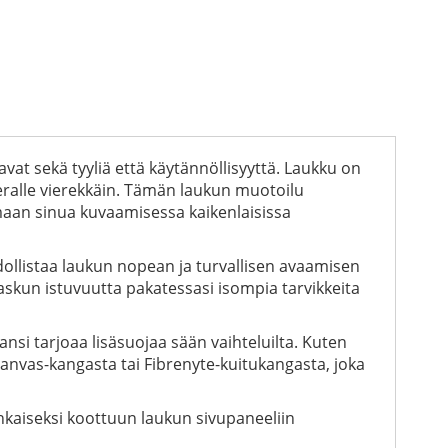
vat sekä tyyliä että käytännöllisyyttä. Laukku on
ameralle vierekkäin. Tämän laukun muotoilu
maan sinua kuvaamisessa kaikenlaisissa
ollistaa laukun nopean ja turvallisen avaamisen
askun istuvuutta pakatessasi isompia tarvikkeita
si tarjoaa lisäsuojaa sään vaihteluilta. Kuten
canvas-kangasta tai Fibrenyte-kuitukangasta, joka
hkaiseksi koottuun laukun sivupaneeliin