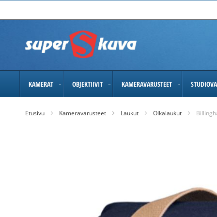
Skip
to
Content
KAMERAT
OBJEKTIIVIT
KAMERAVARUSTEET
STUDIOVA
Etusivu
Kameravarusteet
Laukut
Olkalaukut
Billing
Skip
to
the
end
of
the
images
gallery