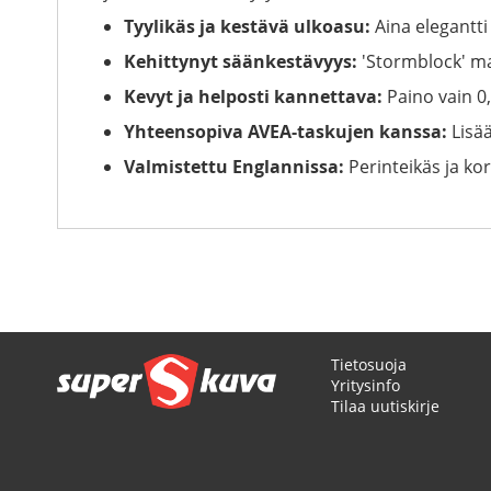
Tyylikäs ja kestävä ulkoasu:
Aina elegantti
Kehittynyt säänkestävyys:
'Stormblock' mat
Kevyt ja helposti kannettava:
Paino vain 0,
Yhteensopiva AVEA-taskujen kanssa:
Lisää
Valmistettu Englannissa:
Perinteikäs ja ko
Tietosuoja
Yritysinfo
Tilaa uutiskirje