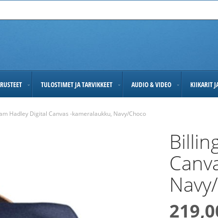
RUSTEET
TULOSTIMET JA TARVIKKEET
AUDIO & VIDEO
KIIKARIT 
ham Hadley Digital Canvas -kameralaukku, Navy/Choco
Billi
Canva
Navy
219,0