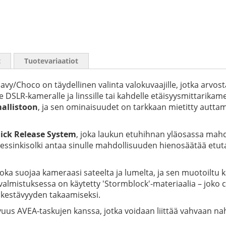
t
Tuotevariaatiot
y/Choco on täydellinen valinta valokuvaajille, jotka arvosta
le DSLR-kameralle ja linssille tai kahdelle etäisyysmittarik
allistoon
, ja sen ominaisuudet on tarkkaan mietitty autta
ick Release System
, joka laukun etuhihnan yläosassa mahd
 messinkisolki antaa sinulle mahdollisuuden hienosäätää etut
a suojaa kameraasi sateelta ja lumelta, ja sen muotoiltu kan
 valmistuksessa on käytetty 'Stormblock'-materiaalia – joko 
nkestävyyden takaamiseksi.
vuus AVEA-taskujen kanssa, jotka voidaan liittää vahvaan na