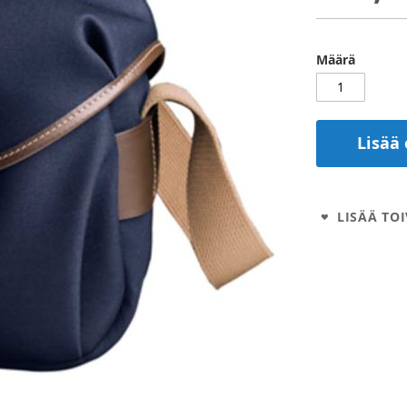
Määrä
Lisää 
LISÄÄ TOI