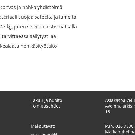
 canvas ja nahka yhdistelmä
eriaali suojaa sateelta ja lumelta
47 kg, joten se ei ole este matkalla
 tarvittaessa säilytystilaa
rkealaatuinen käsityötaito
Takuu ja huolto
Asiakaspalvelu
Toimitusehdot
Avoinna arkisin
16.
Maksutavat:
Puh.
020 7530
Matkapuhelin-
Verkkopankki