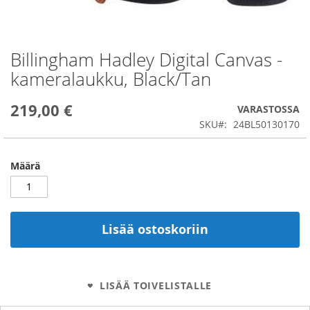
Billingham Hadley Digital Canvas -
Skip
to
kameralaukku, Black/Tan
the
beginning
219,00 €
of
VARASTOSSA
the
SKU
24BL50130170
images
gallery
Määrä
Lisää ostoskoriin
LISÄÄ TOIVELISTALLE