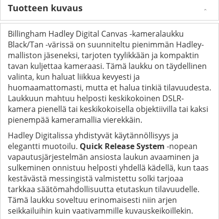
Tuotteen kuvaus
Billingham Hadley Digital Canvas -kameralaukku
Black/Tan -värissä on suunniteltu pienimmän Hadley-
malliston jäseneksi, tarjoten tyylikkään ja kompaktin
tavan kuljettaa kameraasi. Tämä laukku on täydellinen
valinta, kun haluat liikkua kevyesti ja
huomaamattomasti, mutta et halua tinkiä tilavuudesta.
Laukkuun mahtuu helposti keskikokoinen DSLR-
kamera pienellä tai keskikokoisella objektiivilla tai kaksi
pienempää kameramallia vierekkäin.
Hadley Digitalissa yhdistyvät käytännöllisyys ja
elegantti muotoilu.
Quick Release System
-nopean
vapautusjärjestelmän ansiosta laukun avaaminen ja
sulkeminen onnistuu helposti yhdellä kädellä, kun taas
kestävästä messingistä valmistettu solki tarjoaa
tarkkaa säätömahdollisuutta etutaskun tilavuudelle.
Tämä laukku soveltuu erinomaisesti niin arjen
seikkailuihin kuin vaativammille kuvauskeikoillekin.