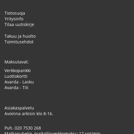
Tietosuoja
Yritysinfo
Tilaa uutiskirje
Takuu ja huolto
Toimitusehdot
Maksutavat:
Verkkopankki
Luottokortti
Avarda - Lasku
Avarda - Tili
Asiakaspalvelu
Avoinna arkisin klo 8-16.
Puh.
020 7530 268
Matkapuhelin-/paikallisverkkomaksu 17 snt/min.