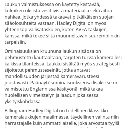
Laukun valmistuksessa on käytetty kestävää,
kolmikerroksista vesitiivistä materiaalia sekä aitoa
nahkaa, jotka yhdessä takaavat pitkäikäisen suojan
sääolosuhteita vastaan. Hadley Digital on myös
yhteensopiva lisätaskujen, kuten AVEA-taskujen,
kanssa, mikä tekee siitä muunneltavan suurempiinkin
tarpeisiin.
Ominaisuuksien kruununa laukun sisäosa on
pehmustettu kauttaaltaan, tarjoten turvaa kamerallesi
kaikissa tilanteissa. Laukku sisältää myös strategisesti
sijoitetut pehmusteseinät, jotka antavat
mahdollisuuden järjestää kameravarusteesi
joustavasti. Päänäytösominaisuuksiensa lisäksi se on
valmistettu Englannissa käsityönä, mikä takaa
huolellisen viimeistelyn ja laadun jokaisessa
yksityiskohdassa.
Billingham Hadley Digital on todellinen klassikko
kameralaukkujen maailmassa, täydellinen valinta niin
harrastajalle kuin ammattilaiselle, joka arvostaa tyyliä,