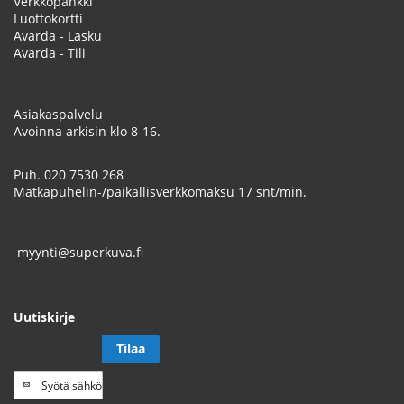
Verkkopankki
Luottokortti
Avarda - Lasku
Avarda - Tili
Asiakaspalvelu
Avoinna arkisin klo 8-16.
Puh.
020 7530 268
Matkapuhelin-/paikallisverkkomaksu 17 snt/min.
myynti@superkuva.fi
Uutiskirje
Tilaa
Tilaa
uutiskirje