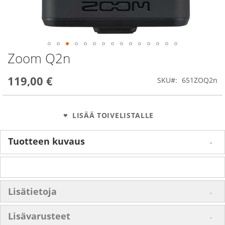
Zoom Q2n
Skip
to
the
119,00 €
SKU
651ZOQ2n
beginning
of
the
images
LISÄÄ TOIVELISTALLE
gallery
Tuotteen kuvaus
Lisätietoja
Lisävarusteet