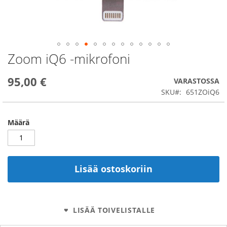
Zoom iQ6 -mikrofoni
Skip
to
the
95,00 €
VARASTOSSA
beginning
SKU
651ZOiQ6
of
the
images
Määrä
gallery
Lisää ostoskoriin
LISÄÄ TOIVELISTALLE