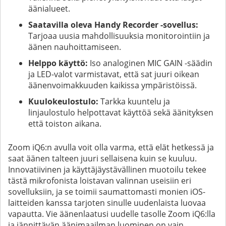
äänialueet.
Saatavilla oleva Handy Recorder -sovellus:
Tarjoaa uusia mahdollisuuksia monitorointiin ja
äänen nauhoittamiseen.
Helppo käyttö:
Iso analoginen MIC GAIN -säädin
ja LED-valot varmistavat, että sat juuri oikean
äänenvoimakkuuden kaikissa ympäristöissä.
Kuulokeulostulo:
Tarkka kuuntelu ja
linjaulostulo helpottavat käyttöä sekä äänityksen
että toiston aikana.
Zoom iQ6:n avulla voit olla varma, että elät hetkessä ja
saat äänen talteen juuri sellaisena kuin se kuuluu.
Innovatiivinen ja käyttäjäystävällinen muotoilu tekee
tästä mikrofonista loistavan valinnan useisiin eri
sovelluksiin, ja se toimii saumattomasti monien iOS-
laitteiden kanssa tarjoten sinulle uudenlaista luovaa
vapautta. Vie äänenlaatusi uudelle tasolle Zoom iQ6:lla
ja jännittävän äänimaailman luominen on vain