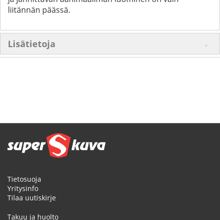
liitännän päässä.
Lisätietoja
Tietosuoja
Yritysinfo
Tilaa uutiskirje
Takuu ja huolto