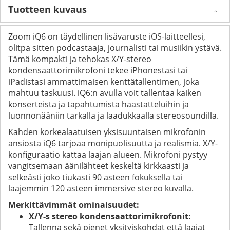
Tuotteen kuvaus
Zoom iQ6 on täydellinen lisävaruste iOS-laitteellesi,
olitpa sitten podcastaaja, journalisti tai musiikin ystävä.
Tämä kompakti ja tehokas X/Y-stereo
kondensaattorimikrofoni tekee iPhonestasi tai
iPadistasi ammattimaisen kenttätallentimen, joka
mahtuu taskuusi. iQ6:n avulla voit tallentaa kaiken
konserteista ja tapahtumista haastatteluihin ja
luonnonääniin tarkalla ja laadukkaalla stereosoundilla.
Kahden korkealaatuisen yksisuuntaisen mikrofonin
ansiosta iQ6 tarjoaa monipuolisuutta ja realismia. X/Y-
konfiguraatio kattaa laajan alueen. Mikrofoni pystyy
vangitsemaan äänilähteet keskeltä kirkkaasti ja
selkeästi joko tiukasti 90 asteen fokuksella tai
laajemmin 120 asteen immersive stereo kuvalla.
Merkittävimmät ominaisuudet:
X/Y-s stereo kondensaattorimikrofonit:
Tallenna sekä pienet yksityiskohdat että laajat