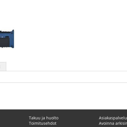
t
Takuu ja huolto
Asiakaspalvelu
Toimitusehdot
Avoinna arkisin