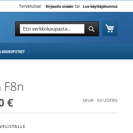
Tervetuloa!
Kirjaudu sisään
Luo käyttäjätunnus
Ostoskor
Hae
Hae
JA KAUKOPUTKET
 F8n
0 €
SKU
651ZOF8N
VELISTALLE