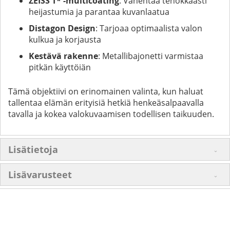
ZEISS T* -multicoating
: Vähentää tehokkaasti
heijastumia ja parantaa kuvanlaatua
Distagon Design
: Tarjoaa optimaalista valon
kulkua ja korjausta
Kestävä rakenne
: Metallibajonetti varmistaa
pitkän käyttöiän
Tämä objektiivi on erinomainen valinta, kun haluat
tallentaa elämän erityisiä hetkiä henkeäsalpaavalla
tavalla ja kokea valokuvaamisen todellisen taikuuden.
Lisätietoja
Lisävarusteet