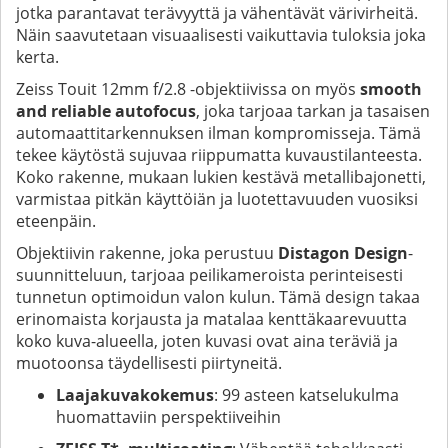
jotka parantavat terävyyttä ja vähentävät värivirheitä.
Näin saavutetaan visuaalisesti vaikuttavia tuloksia joka
kerta.
Zeiss Touit 12mm f/2.8 -objektiivissa on myös
smooth
and reliable autofocus
, joka tarjoaa tarkan ja tasaisen
automaattitarkennuksen ilman kompromisseja. Tämä
tekee käytöstä sujuvaa riippumatta kuvaustilanteesta.
Koko rakenne, mukaan lukien kestävä metallibajonetti,
varmistaa pitkän käyttöiän ja luotettavuuden vuosiksi
eteenpäin.
Objektiivin rakenne, joka perustuu
Distagon Design
-
suunnitteluun, tarjoaa peilikameroista perinteisesti
tunnetun optimoidun valon kulun. Tämä design takaa
erinomaista korjausta ja matalaa kenttäkaarevuutta
koko kuva-alueella, joten kuvasi ovat aina teräviä ja
muotoonsa täydellisesti piirtyneitä.
Laajakuvakokemus
: 99 asteen katselukulma
huomattaviin perspektiiveihin