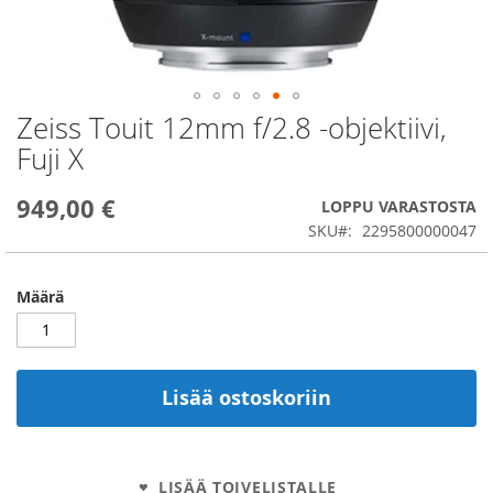
Zeiss Touit 12mm f/2.8 -objektiivi,
Skip
to
Fuji X
the
beginning
949,00 €
of
LOPPU VARASTOSTA
the
SKU
2295800000047
images
gallery
Määrä
Lisää ostoskoriin
LISÄÄ TOIVELISTALLE