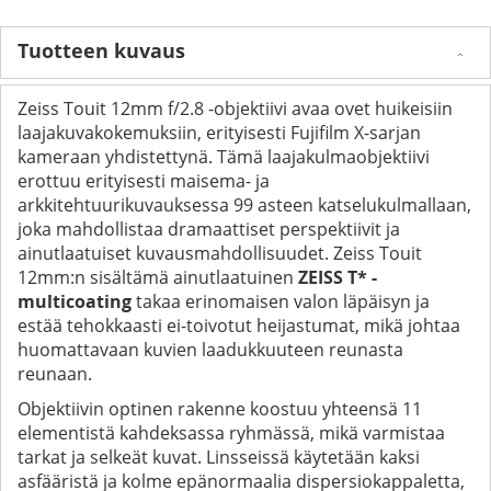
Tuotteen kuvaus
Zeiss Touit 12mm f/2.8 -objektiivi avaa ovet huikeisiin
laajakuvakokemuksiin, erityisesti Fujifilm X-sarjan
kameraan yhdistettynä. Tämä laajakulmaobjektiivi
erottuu erityisesti maisema- ja
arkkitehtuurikuvauksessa 99 asteen katselukulmallaan,
joka mahdollistaa dramaattiset perspektiivit ja
ainutlaatuiset kuvausmahdollisuudet. Zeiss Touit
12mm:n sisältämä ainutlaatuinen
ZEISS T* -
multicoating
takaa erinomaisen valon läpäisyn ja
estää tehokkaasti ei-toivotut heijastumat, mikä johtaa
huomattavaan kuvien laadukkuuteen reunasta
reunaan.
Objektiivin optinen rakenne koostuu yhteensä 11
elementistä kahdeksassa ryhmässä, mikä varmistaa
tarkat ja selkeät kuvat. Linsseissä käytetään kaksi
asfääristä ja kolme epänormaalia dispersiokappaletta,