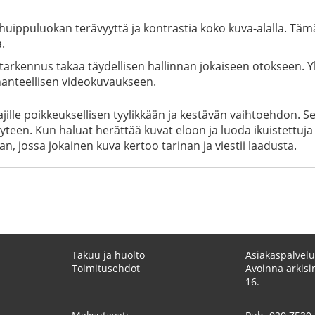
uippuluokan terävyyttä ja kontrastia koko kuva-alalla. Tämä
.
arkennus takaa täydellisen hallinnan jokaiseen otokseen. Y
ihanteellisen videokuvaukseen.
ajille poikkeuksellisen tyylikkään ja kestävän vaihtoehdon. 
yteen. Kun haluat herättää kuvat eloon ja luoda ikuistettuja 
an, jossa jokainen kuva kertoo tarinan ja viestii laadusta.
Takuu ja huolto
Asiakaspalvelu
Toimitusehdot
Avoinna arkisin
16.