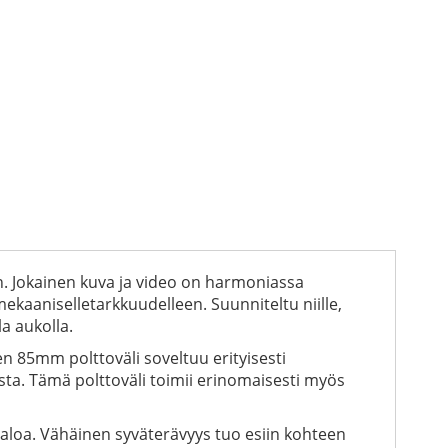
n. Jokainen kuva ja video on harmoniassa
mekaaniselletarkkuudelleen. Suunniteltu niille,
a aukolla.
nen 85mm polttoväli soveltuu erityisesti
sta. Tämä polttoväli toimii erinomaisesti myös
aloa. Vähäinen syväterävyys tuo esiin kohteen