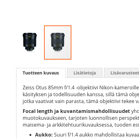
Skip
to
Tuotteen kuvaus
Lisätietoja
Lisävarustee
the
beginning
of
Zeiss Otus 85mm f/1.4 -objektiivi Nikon-kameroill
the
käsityksen ja todellisuuden kanssa, sillä tämä obje
images
jotka vaativat vain parasta, tämä objektiivi teke
gallery
Focal length ja kuvantamismahdollisuudet
yhd
muotokuvaukseen, tarjoten luonnollisen perspektii
maisema- ja arkkitehtuurikuvauksessa, tuoden esille
Aukko:
Suuri f/1.4 aukko mahdollistaa kuva