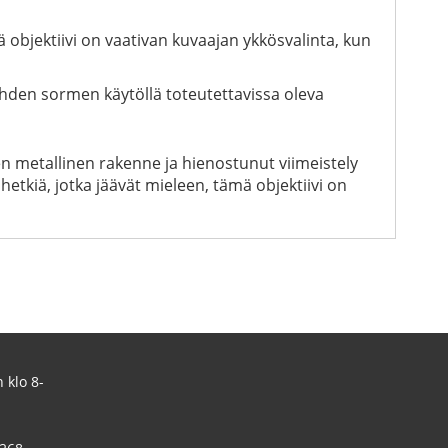
 objektiivi on vaativan kuvaajan ykkösvalinta, kun
hden sormen käytöllä toteutettavissa oleva
Sen metallinen rakenne ja hienostunut viimeistely
hetkiä, jotka jäävät mieleen, tämä objektiivi on
 klo 8-