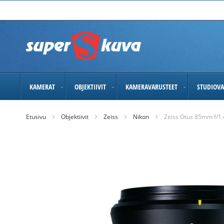
Skip
to
Content
KAMERAT
OBJEKTIIVIT
KAMERAVARUSTEET
STUDIOVA
Etusivu
Objektiivit
Zeiss
Nikon
Zeiss Otus 85mm f/1.4
Skip
to
the
end
of
the
images
gallery