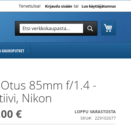
Tervetuloa!
Kirjaudu sisään
Luo käyttäjätunnus
Ostoskor
Hae
Hae
JA KAUKOPUTKET
 Otus 85mm f/1.4 -
iivi, Nikon
,00 €
LOPPU VARASTOSTA
SKU
229102677