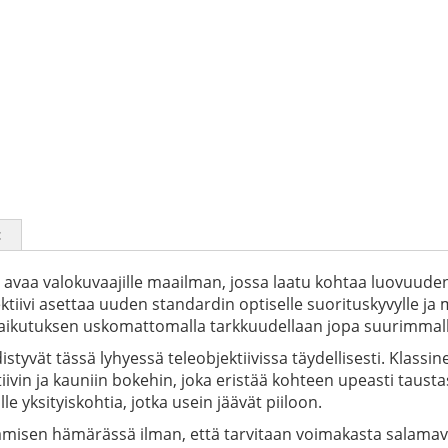
t
e avaa valokuvaajille maailman, jossa laatu kohtaa luovuude
ktiivi asettaa uuden standardin optiselle suorituskyvylle ja 
e vaikutuksen uskomattomalla tarkkuudellaan jopa suurimmall
istyvät tässä lyhyessä teleobjektiivissa täydellisesti. Klassi
vin ja kauniin bokehin, joka eristää kohteen upeasti tausta
 yksityiskohtia, jotka usein jäävät piiloon.
amisen hämärässä ilman, että tarvitaan voimakasta salamav