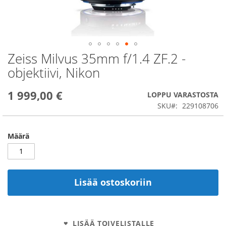
Zeiss Milvus 35mm f/1.4 ZF.2 -
Skip
to
objektiivi, Nikon
the
beginning
1 999,00 €
of
LOPPU VARASTOSTA
the
SKU
229108706
images
gallery
Määrä
Lisää ostoskoriin
LISÄÄ TOIVELISTALLE