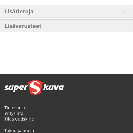
Lisätietoja
Lisävarusteet
Tietosuoja
Yritysinfo
Tilaa uutiskirje
Takuu ja huolto