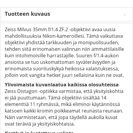
Tuotteen kuvaus
Zeiss Milvus 35mm f/1.4 ZF.2 -objektiivi avaa uusia
mahdollisuuksia Nikon-kameroillesi. Tämä vaikuttava
objektiivi yhdistää tarkkuuden ja monipuolisuuden,
tehden siitä erinomaisen valinnan niin ammattilaisille
kuin intohimoisille harrastajille. Suuren f/1.4-aukon
ansiosta se tuo uskomattoman syväterävyyden ja
erinomaista suorituskykyä heikossa valaistuksessa,
jolloin voit vangita hetket juuri sellaisina kuin ne ovat.
Ylivoimaista kuvanlaatua kaikissa olosuhteissa
Zeiss Distagon -optiikka varmistaa, että yksityiskohtia
ei jää puuttumaan. Tämä objektiivi sisältää 14
elementtiä 11 ryhmässä, mikä eliminoi käytännössä
katsoen kaikki kromin poikkeamat reunasta reunaan.
Näin varmistetaan, että jopa täydellä aukolla kuvat
ovat teräviä ja yksityiskohtaisia.