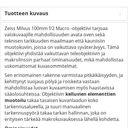
Tuotteen kuvaus
Zeiss Milvus 100mm f/2 Macro -objektiivi tarjoaa
valokuvaajille mahdollisuuden avata oven sekä
teknisen tarkkuuden maailmaan että kauniisiin
muotokuviin, joissa on vaikuttava syväterävyys. Tämä
objektiivi yhdistää vaikuttavan teleobjektiivin ja
makrolinssin parhaat ominaisuudet, mikä mahdollistaa
uskomattomat kuvasommitelmat.
Sen erinomainen rakenne varmistaa pitkäikäisyyden, ja
kehittynyt suojaus pölyä ja roiskeita vastaan
mahdollistaa luovan kuvaamisen myös haastavissa
sääolosuhteissa. Objektiivin
kelluvien elementtien
muotoilu
takaa tasaisen kuvanlaadun koko
tarkennusalueella, ja suuri manuaalinen
tarkennuspyörä takaa tarkan hallinnan, joka on
erityisen tärkeää makrokuvauksessa lähellä kohdetta.