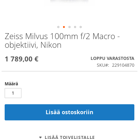
Zeiss Milvus 100mm f/2 Macro -
Skip
to
objektiivi, Nikon
the
beginning
1 789,00 €
of
LOPPU VARASTOSTA
the
SKU
229104870
images
gallery
Määrä
Lisää ostoskoriin
LISÄÄ TOIVELISTALLE