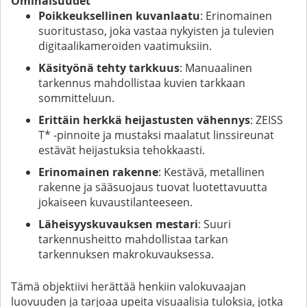
Ominaisuudet
Poikkeuksellinen kuvanlaatu
: Erinomainen
suoritustaso, joka vastaa nykyisten ja tulevien
digitaalikameroiden vaatimuksiin.
Käsityönä tehty tarkkuus
: Manuaalinen
tarkennus mahdollistaa kuvien tarkkaan
sommitteluun.
Erittäin herkkä heijastusten vähennys
: ZEISS
T* -pinnoite ja mustaksi maalatut linssireunat
estävät heijastuksia tehokkaasti.
Erinomainen rakenne
: Kestävä, metallinen
rakenne ja sääsuojaus tuovat luotettavuutta
jokaiseen kuvaustilanteeseen.
Läheisyyskuvauksen mestari
: Suuri
tarkennusheitto mahdollistaa tarkan
tarkennuksen makrokuvauksessa.
Tämä objektiivi herättää henkiin valokuvaajan
luovuuden ja tarjoaa upeita visuaalisia tuloksia, jotka