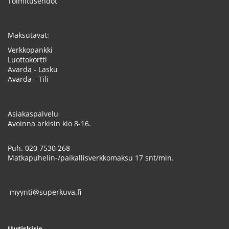
Toimitusehdot
Maksutavat:
Verkkopankki
Luottokortti
Avarda - Lasku
Avarda - Tili
Asiakaspalvelu
Avoinna arkisin klo 8-16.
Puh.
020 7530 268
Matkapuhelin-/paikallisverkkomaksu 17 snt/min.
myynti@superkuva.fi
Uutiskirje