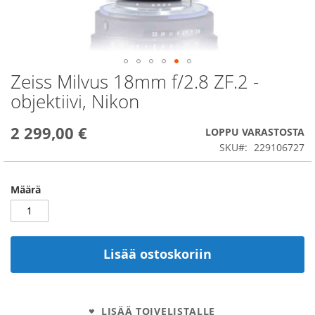
Zeiss Milvus 18mm f/2.8 ZF.2 -
Skip
to
objektiivi, Nikon
the
beginning
2 299,00 €
of
LOPPU VARASTOSTA
the
SKU
229106727
images
gallery
Määrä
Lisää ostoskoriin
LISÄÄ TOIVELISTALLE