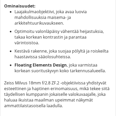
Ominaisuudet:
Laajakulmaobjektiivi, joka avaa luovia
mahdollisuuksia maisema- ja
arkkitehtuurikuvaukseen.
Optimoitu valonläpäisy vähentää heijastuksia,
takaa korkean kontrastin ja parantaa
värintoistoa.
Kestävä rakenne, joka suojaa pölyltä ja roiskeilta
haastavissa sääolosuhteissa.
Floating Elements Design
, joka varmistaa
korkean suorituskyvyn koko tarkennusalueella.
Zeiss Milvus 18mm f/2.8 ZF.2 -objektiivissa yhdistyvät
esteettinen ja haptinen erinomaisuus, mikä tekee siitä
täydellisen kumppanin jokaiselle valokuvaajalle, joka
haluaa ikuistaa maailman upeimmat näkymät
ammattilaistasoisella laadulla.