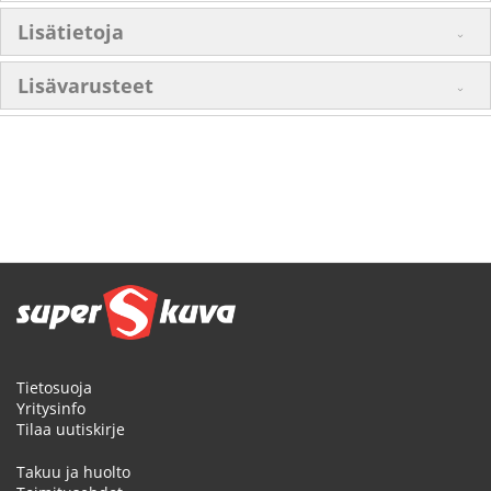
Lisätietoja
Lisävarusteet
Tietosuoja
Yritysinfo
Tilaa uutiskirje
Takuu ja huolto