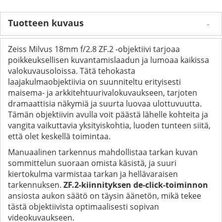
Tuotteen kuvaus
Zeiss Milvus 18mm f/2.8 ZF.2 -objektiivi tarjoaa
poikkeuksellisen kuvantamislaadun ja lumoaa kaikissa
valokuvausoloissa. Tätä tehokasta
laajakulmaobjektiivia on suunniteltu erityisesti
maisema- ja arkkitehtuurivalokuvaukseen, tarjoten
dramaattisia näkymiä ja suurta luovaa ulottuvuutta.
Tämän objektiivin avulla voit päästä lähelle kohteita ja
vangita vaikuttavia yksityiskohtia, luoden tunteen siitä,
että olet keskellä toimintaa.
Manuaalinen tarkennus mahdollistaa tarkan kuvan
sommittelun suoraan omista käsistä, ja suuri
kiertokulma varmistaa tarkan ja hellävaraisen
tarkennuksen.
ZF.2-kiinnityksen de-click-toiminnon
ansiosta aukon säätö on täysin äänetön, mikä tekee
tästä objektiivista optimaalisesti sopivan
videokuvaukseen.