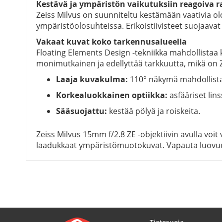
Kestävä ja ympäristön vaikutuksiin reagoiva 
Zeiss Milvus on suunniteltu kestämään vaativia o
ympäristöolosuhteissa. Erikoistiivisteet suojaavat 
Vakaat kuvat koko tarkennusalueella
Floating Elements Design -tekniikka mahdollista
monimutkainen ja edellyttää tarkkuutta, mikä on Z
Laaja kuvakulma:
110° näkymä mahdollista
Korkealuokkainen optiikka:
asfääriset lin
Sääsuojattu:
kestää pölyä ja roiskeita.
Zeiss Milvus 15mm f/2.8 ZE -objektiivin avulla voit 
laadukkaat ympäristömuotokuvat. Vapauta luovuut