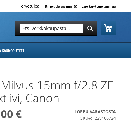
Tervetuloa!
Kirjaudu sisään
Luo käyttäjätunnus
Ostoskor
Hae
Hae
JA KAUKOPUTKET
 Milvus 15mm f/2.8 ZE
ktiivi, Canon
,00 €
LOPPU VARASTOSTA
SKU
229106724