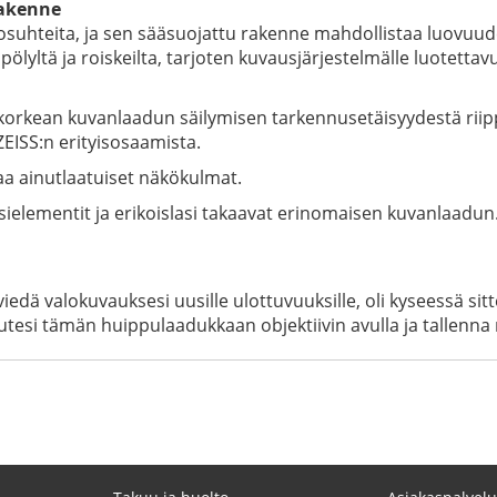
rakenne
losuhteita, ja sen sääsuojattu rakenne mahdollistaa luovuud
pölyltä ja roiskeilta, tarjoten kuvausjärjestelmälle luotettav
a korkean kuvanlaadun säilymisen tarkennusetäisyydestä rii
EISS:n erityisosaamista.
a ainutlaatuiset näkökulmat.
ssielementit ja erikoislasi takaavat erinomaisen kuvanlaadun
viedä valokuvauksesi uusille ulottuvuuksille, oli kyseessä sit
esi tämän huippulaadukkaan objektiivin avulla ja tallenna