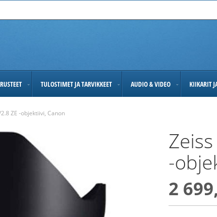
RUSTEET
TULOSTIMET JA TARVIKKEET
AUDIO & VIDEO
KIIKARIT 
2.8 ZE -objektiivi, Canon
Zeiss
-obje
2 699