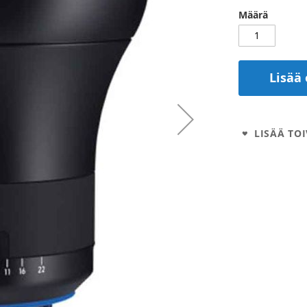
Määrä
Lisää 
LISÄÄ TOI