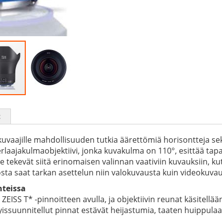
t
kuvaajille mahdollisuuden tutkia äärettömiä horisontteja sek
aajakulmaobjektiivi, jonka kuvakulma on 110°, esittää tapah
 tekevät siitä erinomaisen valinnan vaativiin kuvauksiin, k
a saat tarkan asettelun niin valokuvausta kuin videokuvau
hteissa
SS T* -pinnoitteen avulla, ja objektiivin reunat käsitellään 
suunnitellut pinnat estävät heijastumia, taaten huippulaatui