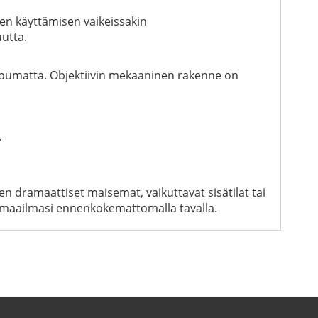
en käyttämisen vaikeissakin
uutta.
ppumatta. Objektiivin mekaaninen rakenne on
.
ten dramaattiset maisemat, vaikuttavat sisätilat tai
 maailmasi ennenkokemattomalla tavalla.