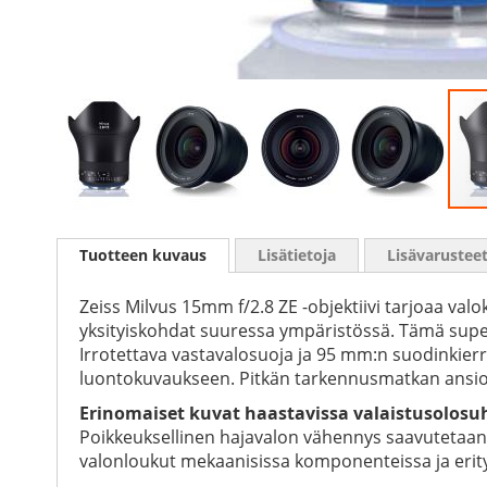
Skip
to
Tuotteen kuvaus
Lisätietoja
Lisävarustee
the
beginning
of
Zeiss Milvus 15mm f/2.8 ZE -objektiivi tarjoaa valo
the
yksityiskohdat suuressa ympäristössä. Tämä superl
images
Irrotettava vastavalosuoja ja 95 mm:n suodinkierre
gallery
luontokuvaukseen. Pitkän tarkennusmatkan ansiost
Erinomaiset kuvat haastavissa valaistusolosu
Poikkeuksellinen hajavalon vähennys saavutetaan ZEI
valonloukut mekaanisissa komponenteissa ja erityis