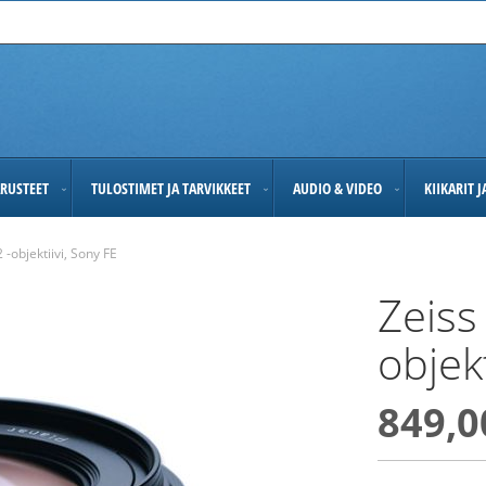
RUSTEET
TULOSTIMET JA TARVIKKEET
AUDIO & VIDEO
KIIKARIT 
-objektiivi, Sony FE
Zeiss
objekt
849,0