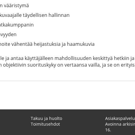
en vääristymä
uvaajalle täydellisen hallinnan
 matkakumppanin
ävyyden
noite vähentää heijastuksia ja haamukuvia
e ja antaa käyttäjälleen mahdollisuuden keskittyä hetkiin ja 
ektiivin suorituskyky on vertaansa vailla, ja se on erityis
Takuu ja huolto
Asiakaspalvelu
Toimitusehdot
Avoinna arkisin
16.