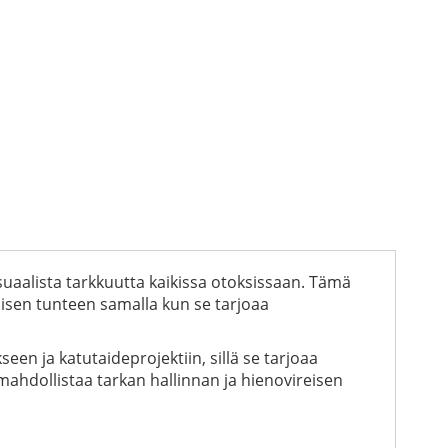
visuaalista tarkkuutta kaikissa otoksissaan. Tämä
misen tunteen samalla kun se tarjoaa
en ja katutaideprojektiin, sillä se tarjoaa
ahdollistaa tarkan hallinnan ja hienovireisen