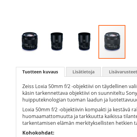
Skip
to
Tuotteen kuvaus
Lisätietoja
Lisävarustee
the
beginning
of
Zeiss Loxia 50mm f/2 -objektiivi on täydellinen val
the
käsin tarkennettava objektiivi on suunniteltu Son
images
huipputeknologian tuoman laadun ja luotettavuu
gallery
Loxia 50mm f/2 -objektiivin kompakti ja kestävä r
huomaamattomuutta ja tarkkuutta kaikissa tilante
tarkentamisen elämän merkityksellisten hetkien ta
Kohokohdat: