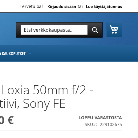
Tervetuloa!
Kirjaudu sisään
Luo käyttäjätunnus
Ostoskor
Hae
Hae
JA KAUKOPUTKET
 Loxia 50mm f/2 -
iivi, Sony FE
0 €
LOPPU VARASTOSTA
SKU
229102675