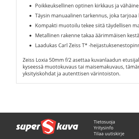
Poikkeuksellinen optinen kirkkaus ja vähäin
Täysin manuaalinen tarkennus, joka tarjoaa k
Kompakti muotoilu tekee siitä täydellisen
Metallinen rakenne takaa äärimmäisen kest
Laadukas Carl Zeiss T* -heijastuksenestopin
Zeiss Loxia 50mm f/2 asettaa kuvanlaadun etusijall
kyseessä muotokuvaus tai maisemakuvaus, tämän obj
yksityiskohdat ja autenttisen värintoiston.
Tietosuoja
Yritysinfo
Tilaa uutiskirje