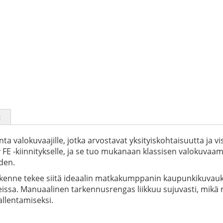
t
inta valokuvaajille, jotka arvostavat yksityiskohtaisuutta ja 
y FE -kiinnitykselle, ja se tuo mukanaan klassisen valokuvaa
den.
akenne tekee siitä ideaalin matkakumppanin kaupunkikuvaukse
issa. Manuaalinen tarkennusrengas liikkuu sujuvasti, mikä m
llentamiseksi.