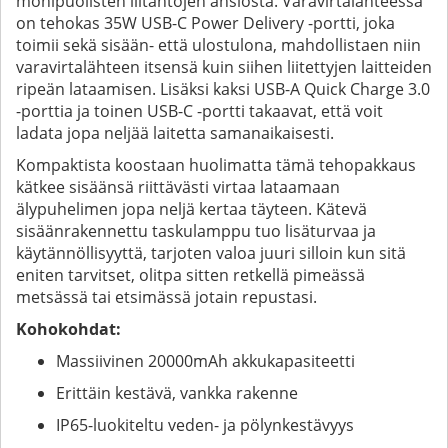
monipuolisten liitäntöjen ansiosta. Varavirtalähteessä
on tehokas 35W USB-C Power Delivery -portti, joka
toimii sekä sisään- että ulostulona, mahdollistaen niin
varavirtalähteen itsensä kuin siihen liitettyjen laitteiden
ripeän lataamisen. Lisäksi kaksi USB-A Quick Charge 3.0
-porttia ja toinen USB-C -portti takaavat, että voit
ladata jopa neljää laitetta samanaikaisesti.
Kompaktista koostaan huolimatta tämä tehopakkaus
kätkee sisäänsä riittävästi virtaa lataamaan
älypuhelimen jopa neljä kertaa täyteen. Kätevä
sisäänrakennettu taskulamppu tuo lisäturvaa ja
käytännöllisyyttä, tarjoten valoa juuri silloin kun sitä
eniten tarvitset, olitpa sitten retkellä pimeässä
metsässä tai etsimässä jotain repustasi.
Kohokohdat:
Massiivinen 20000mAh akkukapasiteetti
Erittäin kestävä, vankka rakenne
IP65-luokiteltu veden- ja pölynkestävyys