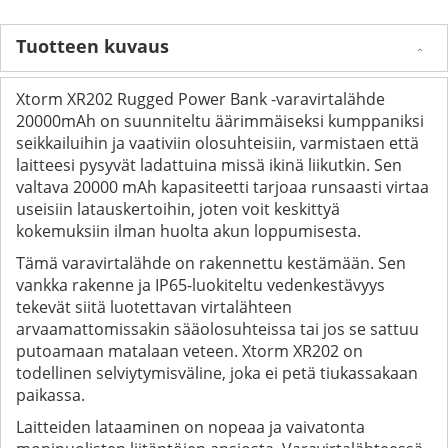
Tuotteen kuvaus
Xtorm XR202 Rugged Power Bank -varavirtalähde
20000mAh on suunniteltu äärimmäiseksi kumppaniksi
seikkailuihin ja vaativiin olosuhteisiin, varmistaen että
laitteesi pysyvät ladattuina missä ikinä liikutkin. Sen
valtava 20000 mAh kapasiteetti tarjoaa runsaasti virtaa
useisiin latauskertoihin, joten voit keskittyä
kokemuksiin ilman huolta akun loppumisesta.
Tämä varavirtalähde on rakennettu kestämään. Sen
vankka rakenne ja IP65-luokiteltu vedenkestävyys
tekevät siitä luotettavan virtalähteen
arvaamattomissakin sääolosuhteissa tai jos se sattuu
putoamaan matalaan veteen. Xtorm XR202 on
todellinen selviytymisväline, joka ei petä tiukassakaan
paikassa.
Laitteiden lataaminen on nopeaa ja vaivatonta