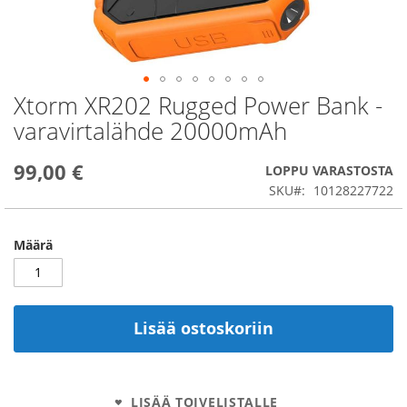
Xtorm XR202 Rugged Power Bank -
Skip
to
varavirtalähde 20000mAh
the
beginning
99,00 €
of
LOPPU VARASTOSTA
the
SKU
10128227722
images
gallery
Määrä
Lisää ostoskoriin
LISÄÄ TOIVELISTALLE