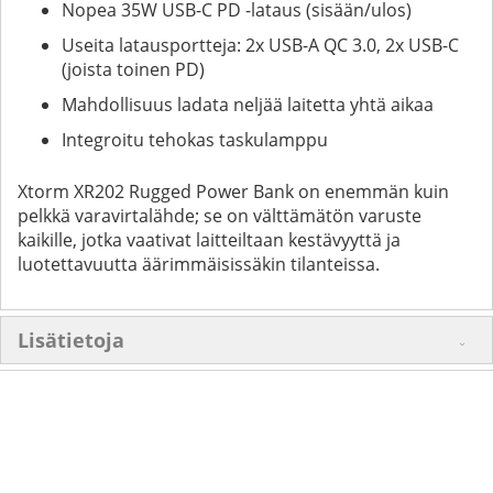
Nopea 35W USB-C PD -lataus (sisään/ulos)
Useita latausportteja: 2x USB-A QC 3.0, 2x USB-C
(joista toinen PD)
Mahdollisuus ladata neljää laitetta yhtä aikaa
Integroitu tehokas taskulamppu
Xtorm XR202 Rugged Power Bank on enemmän kuin
pelkkä varavirtalähde; se on välttämätön varuste
kaikille, jotka vaativat laitteiltaan kestävyyttä ja
luotettavuutta äärimmäisissäkin tilanteissa.
Lisätietoja