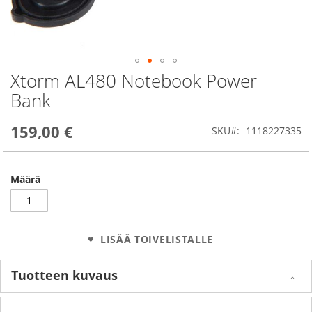
Xtorm AL480 Notebook Power
Skip
to
Bank
the
beginning
159,00 €
of
SKU
1118227335
the
images
gallery
Määrä
LISÄÄ TOIVELISTALLE
Tuotteen kuvaus