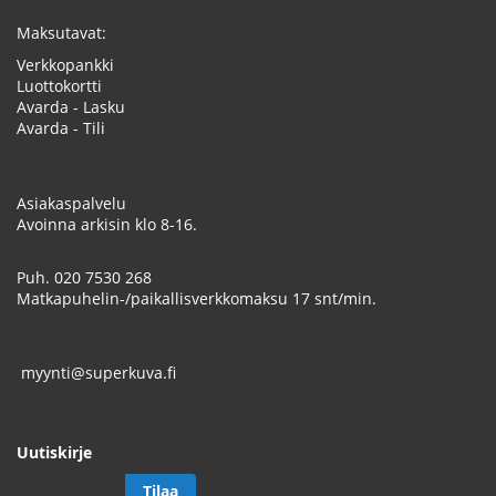
Maksutavat:
Verkkopankki
Luottokortti
Avarda - Lasku
Avarda - Tili
Asiakaspalvelu
Avoinna arkisin klo 8-16.
Puh.
020 7530 268
Matkapuhelin-/paikallisverkkomaksu 17 snt/min.
myynti@superkuva.fi
Uutiskirje
Tilaa