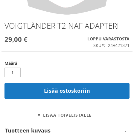
VOIGTLÄNDER T2 NAF ADAPTERI
Skip
to
the
29,00 €
LOPPU VARASTOSTA
beginning
SKU
24V421371
of
the
images
Määrä
gallery
Lisää ostoskoriin
LISÄÄ TOIVELISTALLE
Tuotteen kuvaus