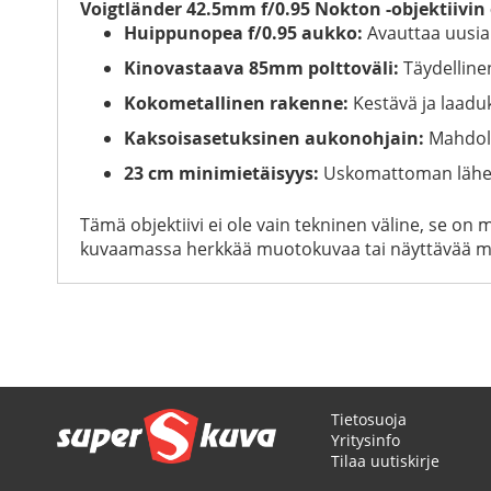
Voigtländer 42.5mm f/0.95 Nokton -objektiivi
Huippunopea f/0.95 aukko:
Avauttaa uusia 
Kinovastaava 85mm polttoväli:
Täydelline
Kokometallinen rakenne:
Kestävä ja laaduk
Kaksoisasetuksinen aukonohjain:
Mahdoll
23 cm minimietäisyys:
Uskomattoman lähell
Tämä objektiivi ei ole vain tekninen väline, se o
kuvaamassa herkkää muotokuvaa tai näyttävää mai
Tietosuoja
Yritysinfo
Tilaa uutiskirje