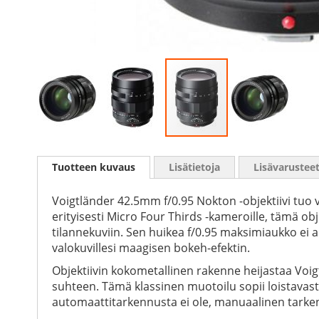
Skip
to
Tuotteen kuvaus
Lisätietoja
Lisävarustee
the
beginning
of
Voigtländer 42.5mm f/0.95 Nokton -objektiivi tuo 
the
erityisesti Micro Four Thirds -kameroille, tämä ob
images
tilannekuviin. Sen huikea f/0.95 maksimiaukko ei
gallery
valokuvillesi maagisen bokeh-efektin.
Objektiivin kokometallinen rakenne heijastaa Voig
suhteen. Tämä klassinen muotoilu sopii loistavasti 
automaattitarkennusta ei ole, manuaalinen tarkenn