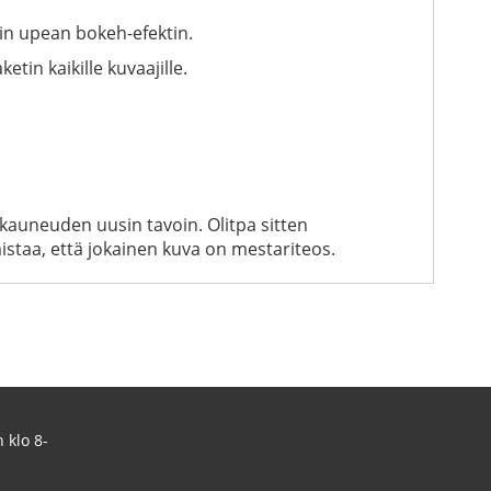
in upean bokeh-efektin.
in kaikille kuvaajille.
 kauneuden uusin tavoin. Olitpa sitten
staa, että jokainen kuva on mestariteos.
 klo 8-