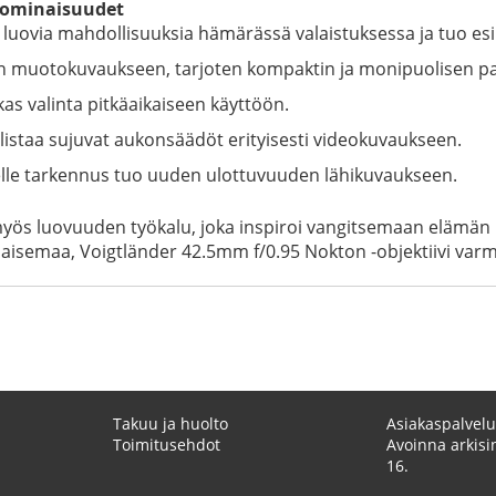
n ominaisuudet
luovia mahdollisuuksia hämärässä valaistuksessa ja tuo esi
n muotokuvaukseen, tarjoten kompaktin ja monipuolisen paket
as valinta pitkäaikaiseen käyttöön.
istaa sujuvat aukonsäädöt erityisesti videokuvaukseen.
e tarkennus tuo uuden ulottuvuuden lähikuvaukseen.
n myös luovuuden työkalu, joka inspiroi vangitsemaan elämän
semaa, Voigtländer 42.5mm f/0.95 Nokton -objektiivi varmi
Takuu ja huolto
Asiakaspalvelu
Toimitusehdot
Avoinna arkisin
16.