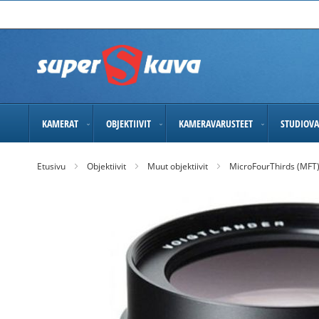
Skip
to
Content
KAMERAT
OBJEKTIIVIT
KAMERAVARUSTEET
STUDIOVA
Etusivu
Objektiivit
Muut objektiivit
MicroFourThirds (MFT
Skip
to
the
end
of
the
images
gallery