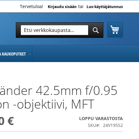
Tervetuloa!
Kirjaudu sisään
Luo käyttäjätunnus
Ostoskor
Hae
Hae
JA KAUKOPUTKET
länder 42.5mm f/0.95
n -objektiivi, MFT
0 €
LOPPU VARASTOSTA
SKU
24V19552