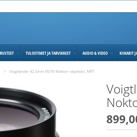
RUSTEET
TULOSTIMET JA TARVIKKEET
AUDIO & VIDEO
KIIKARIT 
)
Voigtländer 42.5mm f/0.95 Nokton -objektiivi, MFT
Voigt
Nokto
899,0