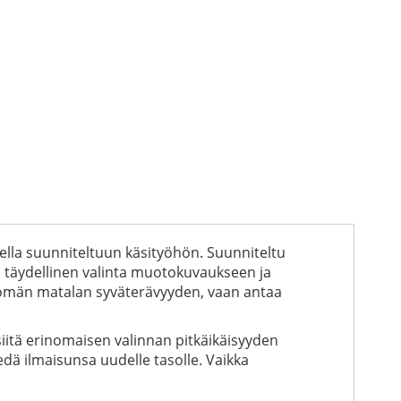
ella suunniteltuun käsityöhön. Suunniteltu
on täydellinen valinta muotokuvaukseen ja
ttömän matalan syväterävyyden, vaan antaa
siitä erinomaisen valinnan pitkäikäisyyden
edä ilmaisunsa uudelle tasolle. Vaikka