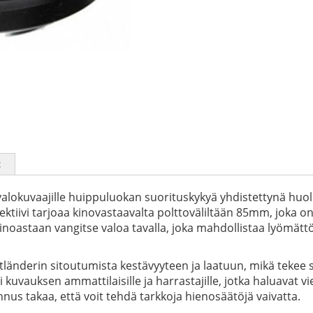
t
valokuvaajille huippuluokan suorituskykyä yhdistettynä huol
jektiivi tarjoaa kinovastaavalta polttoväliltään 85mm, joka 
 ainoastaan vangitse valoa tavalla, joka mahdollistaa lyömä
tländerin sitoutumista kestävyyteen ja laatuun, mikä tekee 
kuvauksen ammattilaisille ja harrastajille, jotka haluavat vi
us takaa, että voit tehdä tarkkoja hienosäätöjä vaivatta.