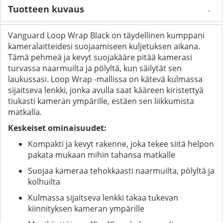
Tuotteen kuvaus
Vanguard Loop Wrap Black on täydellinen kumppani
kameralaitteidesi suojaamiseen kuljetuksen aikana.
Tämä pehmeä ja kevyt suojakääre pitää kamerasi
turvassa naarmuilta ja pölyltä, kun säilytät sen
laukussasi. Loop Wrap -mallissa on kätevä kulmassa
sijaitseva lenkki, jonka avulla saat kääreen kiristettyä
tiukasti kameran ympärille, estäen sen liikkumista
matkalla.
Keskeiset ominaisuudet:
Kompakti ja kevyt rakenne, joka tekee siitä helpon
pakata mukaan mihin tahansa matkalle
Suojaa kameraa tehokkaasti naarmuilta, pölyltä ja
kolhuilta
Kulmassa sijaitseva lenkki takaa tukevan
kiinnityksen kameran ympärille