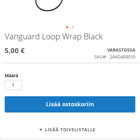
Vanguard Loop Wrap Black
Skip
to
the
5,00 €
VARASTOSSA
beginning
SKU
24VG400010
of
the
images
Määrä
gallery
Lisää ostoskoriin
LISÄÄ TOIVELISTALLE