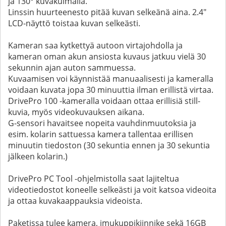
ja 130° kuvakulmalla.
Linssin huurteenesto pitää kuvan selkeänä aina. 2.4"
LCD-näyttö toistaa kuvan selkeästi.
Kameran saa kytkettyä autoon virtajohdolla ja
kameran oman akun ansiosta kuvaus jatkuu vielä 30
sekunnin ajan auton sammuessa.
Kuvaamisen voi käynnistää manuaalisesti ja kameralla
voidaan kuvata jopa 30 minuuttia ilman erillistä virtaa.
DrivePro 100 -kameralla voidaan ottaa erillisiä still-
kuvia, myös videokuvauksen aikana.
G-sensori havaitsee nopeita vauhdinmuutoksia ja
esim. kolarin sattuessa kamera tallentaa erillisen
minuutin tiedoston (30 sekuntia ennen ja 30 sekuntia
jälkeen kolarin.)
DrivePro PC Tool -ohjelmistolla saat lajiteltua
videotiedostot koneelle selkeästi ja voit katsoa videoita
ja ottaa kuvakaappauksia videoista.
Paketissa tulee kamera, imukuppikiinnike sekä 16GB