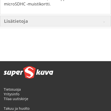
microSDHC -muistikortti.
Lisätietoja
Tietosuoja
Yritysinfo
Tilaa uutiskirje
Takuu ja huolto