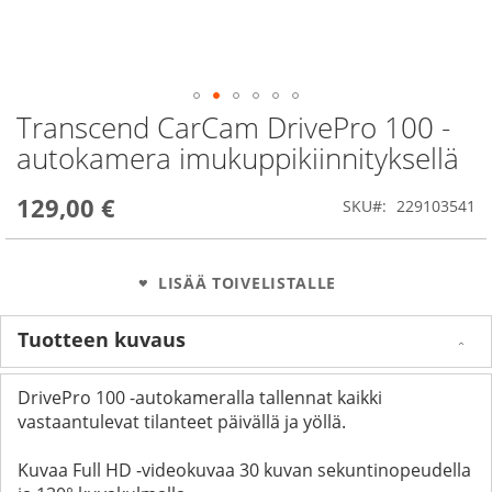
Transcend CarCam DrivePro 100 -
Skip
to
autokamera imukuppikiinnityksellä
the
beginning
129,00 €
of
SKU
229103541
the
images
gallery
LISÄÄ TOIVELISTALLE
Tuotteen kuvaus
DrivePro 100 -autokameralla tallennat kaikki
vastaantulevat tilanteet päivällä ja yöllä.
Kuvaa Full HD -videokuvaa 30 kuvan sekuntinopeudella