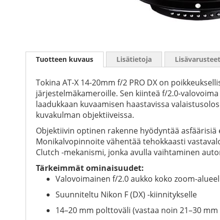
Skip
to
Tuotteen kuvaus
Lisätietoja
Lisävarustee
the
beginning
of
Tokina AT-X 14-20mm f/2 PRO DX on poikkeuksellise
the
järjestelmäkameroille. Sen kiinteä f/2.0-valovoim
images
laadukkaan kuvaamisen haastavissa valaistusolosu
gallery
kuvakulman objektiiveissa.
Objektiivin optinen rakenne hyödyntää asfäärisiä 
Monikalvopinnoite vähentää tehokkaasti vastavalo
Clutch -mekanismi, jonka avulla vaihtaminen auto
Tärkeimmät ominaisuudet:
Valovoimainen f/2.0 aukko koko zoom-alueel
Suunniteltu Nikon F (DX) -kiinnitykselle
14–20 mm polttoväli (vastaa noin 21–30 mm