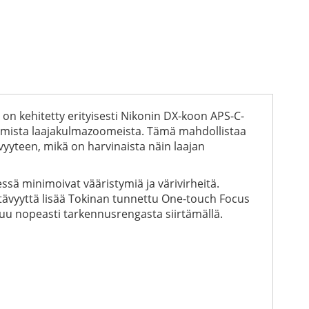
on kehitetty erityisesti Nikonin DX-koon APS-C-
aimmista laajakulmazoomeista. Tämä mahdollistaa
yyteen, mikä on harvinaista näin laajan
ssä minimoivat vääristymiä ja värivirheitä.
tävyyttä lisää Tokinan tunnettu One-touch Focus
uu nopeasti tarkennusrengasta siirtämällä.