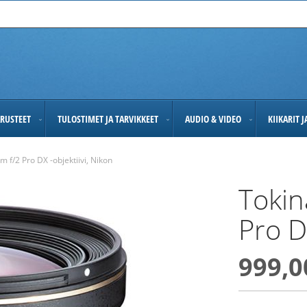
RUSTEET
TULOSTIMET JA TARVIKKEET
AUDIO & VIDEO
KIIKARIT 
 f/2 Pro DX -objektiivi, Nikon
Tokin
Pro D
999,0