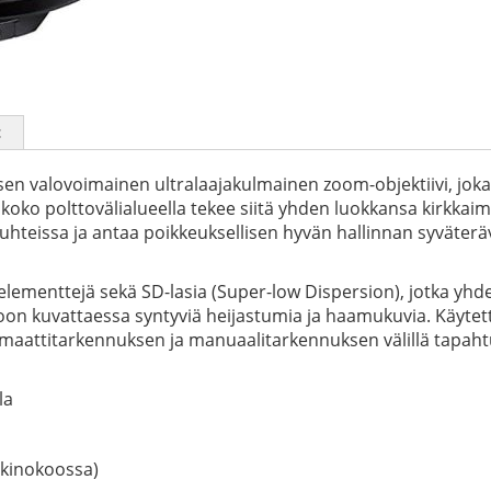
t
n valovoimainen ultralaajakulmainen zoom-objektiivi, joka 
a koko polttovälialueella tekee siitä yhden luokkansa kirkk
hteissa ja antaa poikkeuksellisen hyvän hallinnan syväteräv
elementtejä sekä SD-lasia (Super-low Dispersion), jotka yhde
on kuvattaessa syntyviä heijastumia ja haamukuvia. Käytet
maattitarkennuksen ja manuaalitarkennuksen välillä tapaht
la
 kinokoossa)