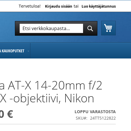
Tervetuloa!
Kirjaudu sisään
Luo käyttäjätunnus
Ostoskor
Hae
Hae
JA KAUKOPUTKET
a AT-X 14-20mm f/2
X -objektiivi, Nikon
0 €
LOPPU VARASTOSTA
SKU
24TT5122822