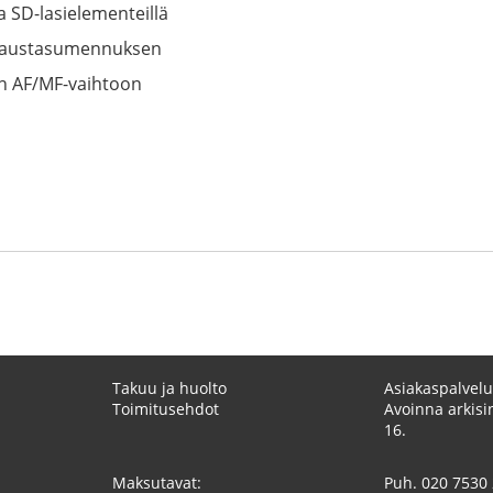
ja SD-lasielementeillä
 taustasumennuksen
n AF/MF-vaihtoon
Takuu ja huolto
Asiakaspalvelu
Toimitusehdot
Avoinna arkisin
16.
Maksutavat:
Puh.
020 7530