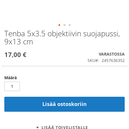
Tenba 5x3.5 objektiivin suojapussi,
Skip
to
9x13 cm
the
beginning
17,00 €
of
VARASTOSSA
the
SKU
2457636352
images
gallery
Määrä
Lisää ostoskoriin
LISÄÄ TOIVELISTALLE