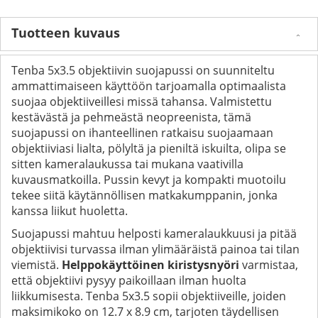
Tuotteen kuvaus
Tenba 5x3.5 objektiivin suojapussi on suunniteltu
ammattimaiseen käyttöön tarjoamalla optimaalista
suojaa objektiiveillesi missä tahansa. Valmistettu
kestävästä ja pehmeästä neopreenista, tämä
suojapussi on ihanteellinen ratkaisu suojaamaan
objektiiviasi lialta, pölyltä ja pieniltä iskuilta, olipa se
sitten kameralaukussa tai mukana vaativilla
kuvausmatkoilla. Pussin kevyt ja kompakti muotoilu
tekee siitä käytännöllisen matkakumppanin, jonka
kanssa liikut huoletta.
Suojapussi mahtuu helposti kameralaukkuusi ja pitää
objektiivisi turvassa ilman ylimääräistä painoa tai tilan
viemistä.
Helppokäyttöinen kiristysnyöri
varmistaa,
että objektiivi pysyy paikoillaan ilman huolta
liikkumisesta. Tenba 5x3.5 sopii objektiiveille, joiden
maksimikoko on 12.7 x 8.9 cm, tarjoten täydellisen