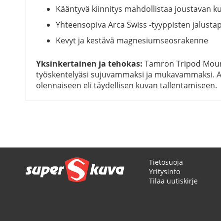
Kääntyvä kiinnitys mahdollistaa joustavan 
Yhteensopiva Arca Swiss -tyyppisten jalusta
Kevyt ja kestävä magnesiumseosrakenne
Yksinkertainen ja tehokas:
Tamron Tripod Mount R
työskentelyäsi sujuvammaksi ja mukavammaksi. Arca
olennaiseen eli täydellisen kuvan tallentamiseen.
Tietosuoja
Yritysinfo
Tilaa uutiskirje