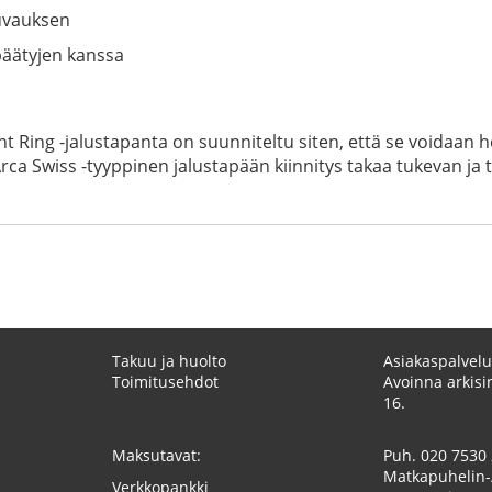
kuvauksen
päätyjen kanssa
ing -jalustapanta on suunniteltu siten, että se voidaan hel
 Swiss -tyyppinen jalustapään kiinnitys takaa tukevan ja tur
Takuu ja huolto
Asiakaspalvelu
Toimitusehdot
Avoinna arkisin
16.
Maksutavat:
Puh.
020 7530
Matkapuhelin-
Verkkopankki