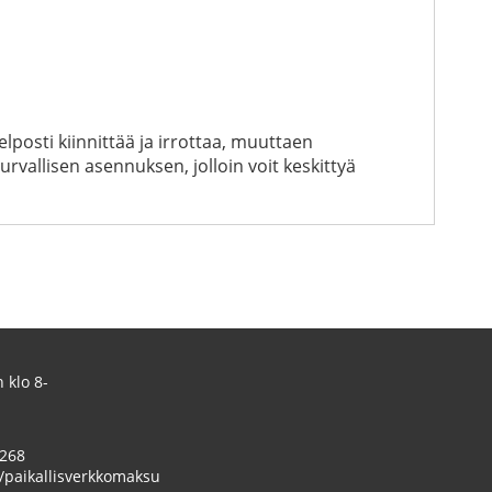
posti kiinnittää ja irrottaa, muuttaen
vallisen asennuksen, jolloin voit keskittyä
 klo 8-
 268
/paikallisverkkomaksu