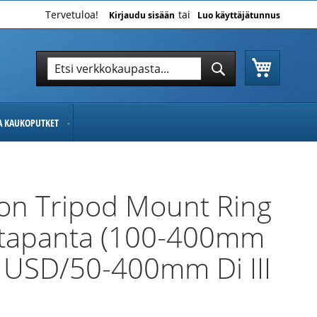
Tervetuloa!
Kirjaudu sisään
Luo käyttäjätunnus
Ostoskor
Hae
Hae
JA KAUKOPUTKET
on Tripod Mount Ring
stapanta (100-400mm
 USD/50-400mm Di III