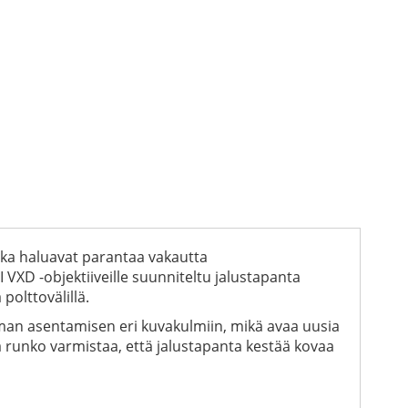
otka haluavat parantaa vakautta
VXD -objektiiveille suunniteltu jalustapanta
polttovälillä.
man asentamisen eri kuvakulmiin, mikä avaa uusia
 runko varmistaa, että jalustapanta kestää kovaa