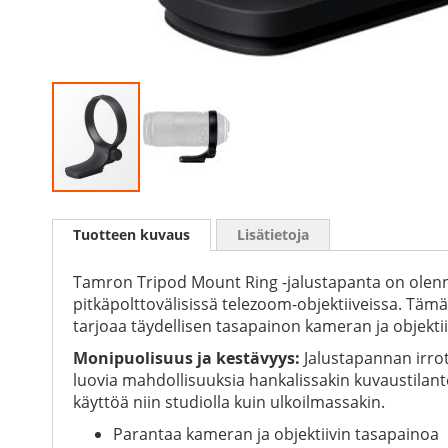
Skip
to
Tuotteen kuvaus
Lisätietoja
the
beginning
of
Tamron Tripod Mount Ring -jalustapanta on olennain
the
pitkäpolttovälisissä telezoom-objektiiveissa. Täm
images
tarjoaa täydellisen tasapainon kameran ja objektiivi
gallery
Monipuolisuus ja kestävyys:
Jalustapannan irro
luovia mahdollisuuksia hankalissakin kuvaustilan
käyttöä niin studiolla kuin ulkoilmassakin.
Parantaa kameran ja objektiivin tasapainoa