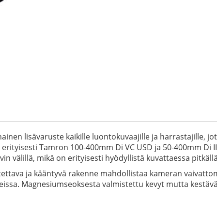
en lisävaruste kaikille luontokuvaajille ja harrastajille, j
ä erityisesti Tamron 100-400mm Di VC USD ja 50-400mm Di III 
n välillä, mikä on erityisesti hyödyllistä kuvattaessa pitkällä 
tettava ja kääntyvä rakenne mahdollistaa kameran vaivatto
teissa. Magnesiumseoksesta valmistettu kevyt mutta kestävä