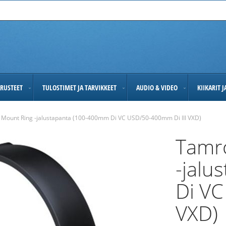
RUSTEET
TULOSTIMET JA TARVIKKEET
AUDIO & VIDEO
KIIKARIT 
 Mount Ring -jalustapanta (100-400mm Di VC USD/50-400mm Di III VXD)
Tamr
-jalu
Di VC
VXD)