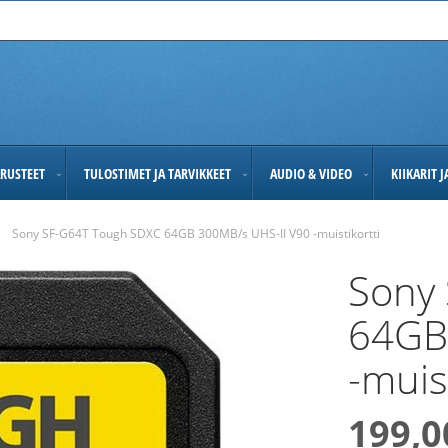
RUSTEET
TULOSTIMET JA TARVIKKEET
AUDIO & VIDEO
KIIKARIT 
Sony SF-G64T Tough SDXC 64GB 300MB/s UHS-II V90 -muistikortti
Sony
64GB
-muist
199,0