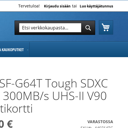
Tervetuloa!
Kirjaudu sisään
Luo käyttäjätunnus
Ostoskor
Hae
Hae
JA KAUKOPUTKET
 SF-G64T Tough SDXC
 300MB/s UHS-II V90
ikortti
0 €
VARASTOSSA
SKU
44SF64TG