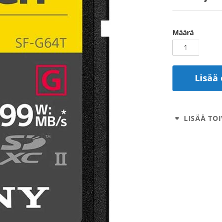
Määrä
Lisää 
LISÄÄ TOI