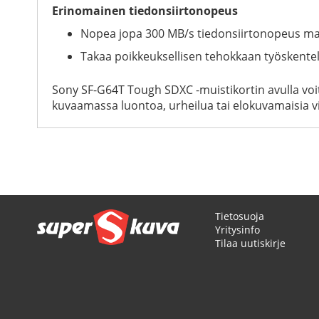
Erinomainen tiedonsiirtonopeus
Nopea jopa 300 MB/s tiedonsiirtonopeus mahd
Takaa poikkeuksellisen tehokkaan työskentely
Sony SF-G64T Tough SDXC -muistikortin avulla voit 
kuvaamassa luontoa, urheilua tai elokuvamaisia vi
Tietosuoja
Yritysinfo
Tilaa uutiskirje