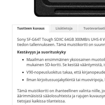
Skip
to
Tuotteen kuvaus
Lisätietoja
Tuotevariaat
the
beginning
of
Sony SF-G64T Tough SDXC 64GB 300MB/s UHS-II V90 
the
tiedon tallennukseen. Tämä muistikortti on suunni
images
Kestävyys ja suorituskyky
gallery
Maailman ensimmäinen yksiosainen muotoilu,
mukainen SD-kortti. Se kestää vääntymistä, is
V90-nopeusluokitus takaa, että kirjanopeude
Ilman kirjoitussuojakytkintä tai muoviripoja
Tämä muistikortti on ihanteellinen valinta niille,
äärimmäisistä sääolosuhteista ja rajujen kuvausym
tietojasi kaikissa tilanteissa.