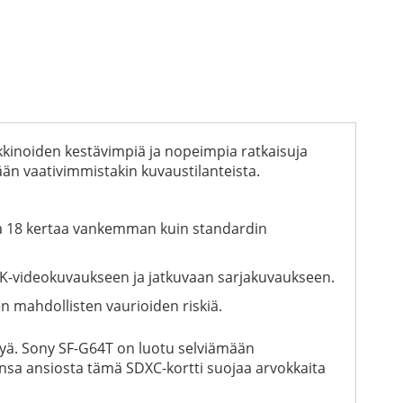
kkinoiden kestävimpiä ja nopeimpia ratkaisuja
än vaativimmistakin kuvaustilanteista.
ta 18 kertaa vankemman kuin standardin
 4K-videokuvaukseen ja jatkuvaan sarjakuvaukseen.
n mahdollisten vaurioiden riskiä.
ykyä. Sony SF-G64T on luotu selviämään
unsa ansiosta tämä SDXC-kortti suojaa arvokkaita