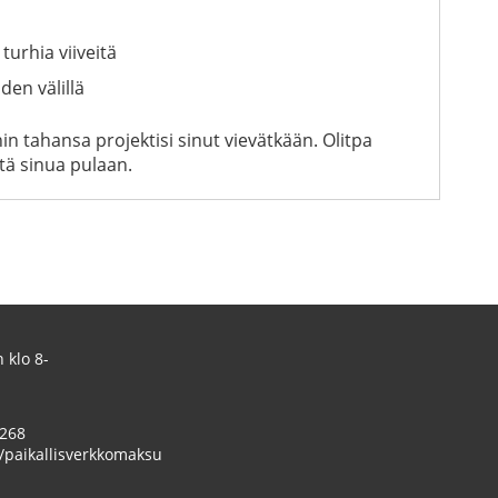
urhia viiveitä
en välillä
in tahansa projektisi sinut vievätkään. Olitpa
tä sinua pulaan.
 klo 8-
 268
/paikallisverkkomaksu