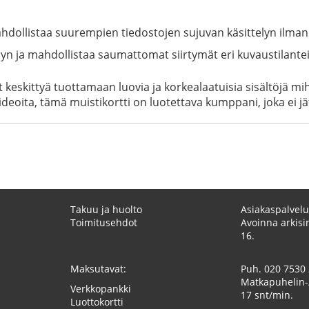
ollistaa suurempien tiedostojen sujuvan käsittelyn ilman t
n ja mahdollistaa saumattomat siirtymät eri kuvaustilanteid
keskittyä tuottamaan luovia ja korkealaatuisia sisältöjä mih
deoita, tämä muistikortti on luotettava kumppani, joka ei jä
Takuu ja huolto
Asiakaspalvelu
Toimitusehdot
Avoinna arkisin
16.
Maksutavat:
Puh.
020 7530
Matkapuhelin-
Verkkopankki
17 snt/min.
Luottokortti