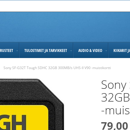
RUSTEET
TULOSTIMET JA TARVIKKEET
AUDIO & VIDEO
KIIKARIT 
Sony SF-G32T Tough SDHC 32GB 300MB/s UHS-II V90 -muistikortti
Sony
32GB
-muist
79,00