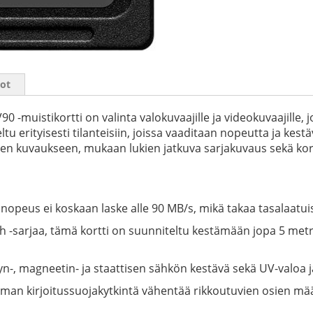
iot
uistikortti on valinta valokuvaajille ja videokuvaajille, jo
u erityisesti tilanteisiin, joissa vaaditaan nopeutta ja kest
seen kuvaukseen, mukaan lukien jatkuva sarjakuvaus sekä ko
snopeus ei koskaan laske alle 90 MB/s, mikä takaa tasalaatu
-sarjaa, tämä kortti on suunniteltu kestämään jopa 5 metri
lyn-, magneetin- ja staattisen sähkön kestävä sekä UV-valoa ja
lman kirjoitussuojakytkintä vähentää rikkoutuvien osien määr