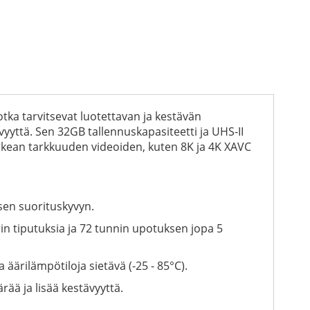
tka tarvitsevat luotettavan ja kestävän
ävyyttä. Sen 32GB tallennuskapasiteetti ja UHS-II
rkean tarkkuuden videoiden, kuten 8K ja 4K XAVC
isen suorituskyvyn.
n tiputuksia ja 72 tunnin upotuksen jopa 5
 äärilämpötiloja sietävä (-25 - 85°C).
ää ja lisää kestävyyttä.