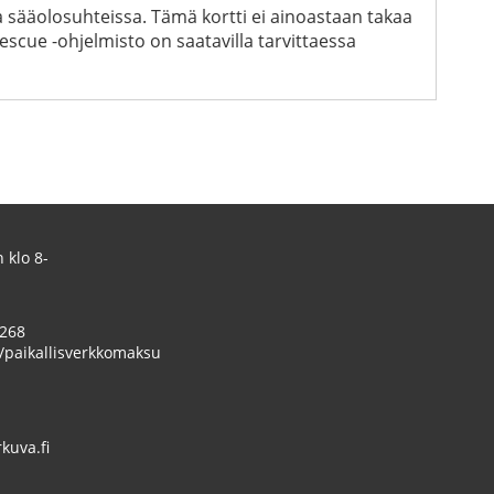
sa sääolosuhteissa. Tämä kortti ei ainoastaan takaa
scue -ohjelmisto on saatavilla tarvittaessa
 klo 8-
 268
/paikallisverkkomaksu
uva.fi