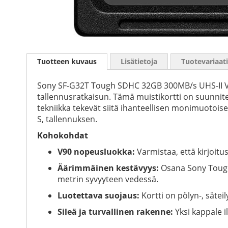
Skip
to
Tuotteen kuvaus
Lisätietoja
Tuotevariaat
the
beginning
of
Sony SF-G32T Tough SDHC 32GB 300MB/s UHS-II V90 -m
the
tallennusratkaisun. Tämä muistikortti on suunnitelt
images
tekniikka tekevät siitä ihanteellisen monimuotoi
gallery
S, tallennuksen.
Kohokohdat
V90 nopeusluokka:
Varmistaa, että kirjoitu
Äärimmäinen kestävyys:
Osana Sony Tough 
metrin syvyyteen vedessä.
Luotettava suojaus:
Kortti on pölyn-, sätei
Sileä ja turvallinen rakenne:
Yksi kappale i