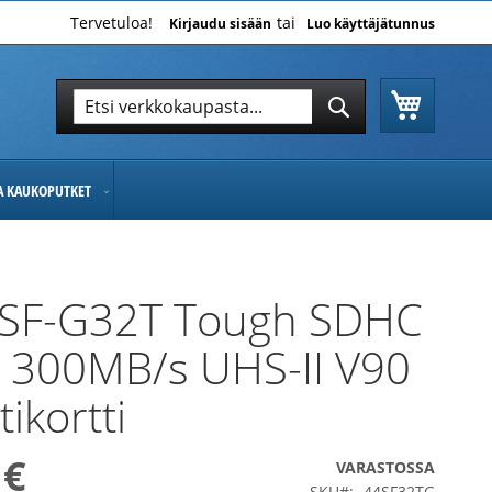
Tervetuloa!
Kirjaudu sisään
Luo käyttäjätunnus
Ostoskor
Hae
Hae
JA KAUKOPUTKET
 SF-G32T Tough SDHC
 300MB/s UHS-II V90
ikortti
 €
VARASTOSSA
SKU
44SF32TG