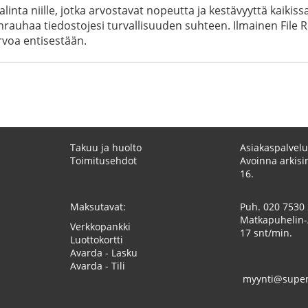
linta niille, jotka arvostavat nopeutta ja kestävyyttä kaikis
uhaa tiedostojesi turvallisuuden suhteen. Ilmainen File Re
rvoa entisestään.
Takuu ja huolto
Asiakaspalvelu
Toimitusehdot
Avoinna arkisin
16.
Maksutavat:
Puh.
020 7530
Matkapuhelin-
Verkkopankki
17 snt/min.
Luottokortti
Avarda - Lasku
Avarda - Tili
myynti@superk