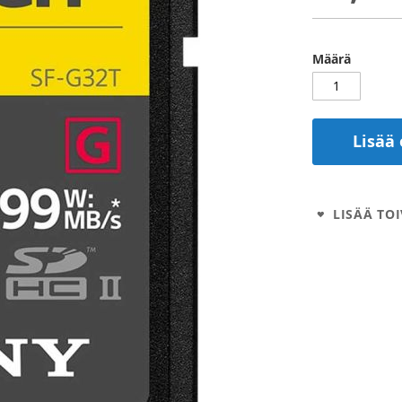
Määrä
Lisää 
LISÄÄ TOI