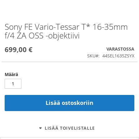
Sony FE Vario-Tessar T* 16-35mm
Skip
to
f/4 ZA OSS -objektiivi
the
beginning
699,00 €
of
VARASTOSSA
the
SKU
44SEL1635ZSYX
images
gallery
Määrä
Lisää ostoskoriin
LISÄÄ TOIVELISTALLE