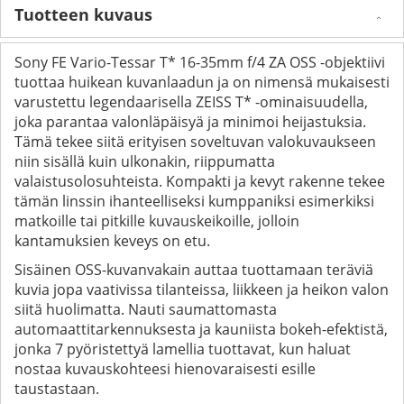
Tuotteen kuvaus
Sony FE Vario-Tessar T* 16-35mm f/4 ZA OSS -objektiivi
tuottaa huikean kuvanlaadun ja on nimensä mukaisesti
varustettu legendaarisella ZEISS T* -ominaisuudella,
joka parantaa valonläpäisyä ja minimoi heijastuksia.
Tämä tekee siitä erityisen soveltuvan valokuvaukseen
niin sisällä kuin ulkonakin, riippumatta
valaistusolosuhteista. Kompakti ja kevyt rakenne tekee
tämän linssin ihanteelliseksi kumppaniksi esimerkiksi
matkoille tai pitkille kuvauskeikoille, jolloin
kantamuksien keveys on etu.
Sisäinen OSS-kuvanvakain auttaa tuottamaan teräviä
kuvia jopa vaativissa tilanteissa, liikkeen ja heikon valon
siitä huolimatta. Nauti saumattomasta
automaattitarkennuksesta ja kauniista bokeh-efektistä,
jonka 7 pyöristettyä lamellia tuottavat, kun haluat
nostaa kuvauskohteesi hienovaraisesti esille
taustastaan.