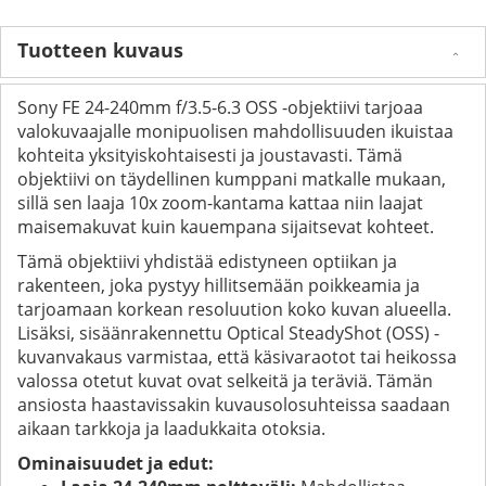
Tuotteen kuvaus
Sony FE 24-240mm f/3.5-6.3 OSS -objektiivi tarjoaa
valokuvaajalle monipuolisen mahdollisuuden ikuistaa
kohteita yksityiskohtaisesti ja joustavasti. Tämä
objektiivi on täydellinen kumppani matkalle mukaan,
sillä sen laaja 10x zoom-kantama kattaa niin laajat
maisemakuvat kuin kauempana sijaitsevat kohteet.
Tämä objektiivi yhdistää edistyneen optiikan ja
rakenteen, joka pystyy hillitsemään poikkeamia ja
tarjoamaan korkean resoluution koko kuvan alueella.
Lisäksi, sisäänrakennettu Optical SteadyShot (OSS) -
kuvanvakaus varmistaa, että käsivaraotot tai heikossa
valossa otetut kuvat ovat selkeitä ja teräviä. Tämän
ansiosta haastavissakin kuvausolosuhteissa saadaan
aikaan tarkkoja ja laadukkaita otoksia.
Ominaisuudet ja edut: