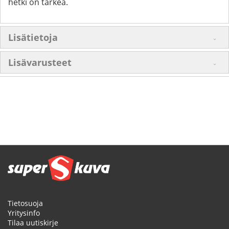
hetki on tärkeä.
Lisätietoja
Lisävarusteet
Tietosuoja
Yritysinfo
Tilaa uutiskirje