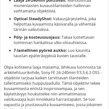
Laaja 24-240mm polttoväli:
Mahdollistaa
monenlaisten kuvaustilanteiden hallinnan
vaihtamatta objektiivia.
Optical SteadyShot:
Vakausjärjestelmä, joka
helpottaa kuvaamista käsivaralla ja vähentää
tärinän vaikutuksia.
Pöly- ja kosteussuojaus:
Takaa luotettavan
toiminnan hankalissa ulko-olosuhteissa.
7-lamellinen pyöreä aukko:
Luo kauniita
taustan epäterävyyksiä kuvien taustalle.
Olipa kohteena laaja maisema, lähikuva luonnosta tai
arkkitehtuurikohde, Sony FE 24-240mm f/3.5-6.3 OSS -
objektiivi tarjoaa kaiken tarvittavan tilanteiden
tallentamiseksi huippulaadulla. Tämä objektiivi tekee
kuvaamisesta entistä inspiroivampaa, ja sen
käytettävyys houkuttelee niin ammattimaisia
valokuvaajia kuin innokkaita harrastajiakin. Se tuo
vapautta ja joustavuutta kuvaamiseesi, jossa jokainen