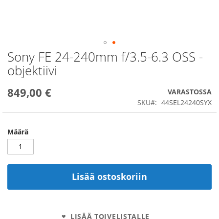
Sony FE 24-240mm f/3.5-6.3 OSS -
Skip
to
objektiivi
the
beginning
849,00 €
of
VARASTOSSA
the
SKU
44SEL24240SYX
images
gallery
Määrä
Lisää ostoskoriin
LISÄÄ TOIVELISTALLE