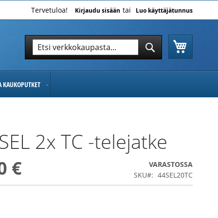
Tervetuloa!
Kirjaudu sisään
Luo käyttäjätunnus
Ostoskor
Hae
Hae
JA KAUKOPUTKET
SEL 2x TC -telejatke
0 €
VARASTOSSA
SKU
44SEL20TC