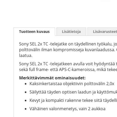
Skip
to
Tuotteen kuvaus
Lisätietoja
Lisävarustee
the
beginning
of
Sony SEL 2x TC -telejatke on täydellinen työkalu, 
the
polttovälin ilman kompromisseja kuvanlaadussa. Ol
images
laatua.
gallery
Sony SEL 2x TC -telejatkeen avulla voit hyödyntää 
sekä full frame- että APS-C-kameroissa, mikä teke
Merkittävimmät ominaisuudet:
Kaksinkertaistaa objektiivin polttovälin 2,0x
Säilyttää täyden optisen laadun ja käyttöm
Kevyt ja kompakti rakenne tekee siitä täyde
Vähäinen valonmenetys, vain 2 aukkoa