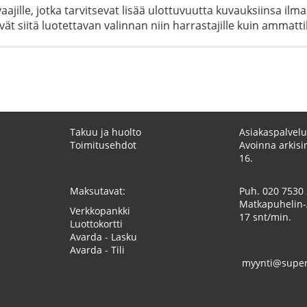
ajille, jotka tarvitsevat lisää ulottuvuutta kuvauksiinsa il
ät siitä luotettavan valinnan niin harrastajille kuin ammattila
Takuu ja huolto
Asiakaspalvelu
Toimitusehdot
Avoinna arkisin
16.
Maksutavat:
Puh.
020 7530
Matkapuhelin-
Verkkopankki
17 snt/min.
Luottokortti
Avarda - Lasku
Avarda - Tili
myynti@superk