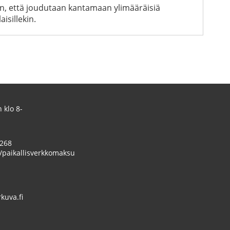
man, että joudutaan kantamaan ylimääräisiä
isillekin.
 klo 8-
 268
/paikallisverkkomaksu
uva.fi