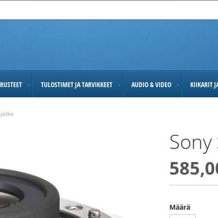
RUSTEET
TULOSTIMET JA TARVIKKEET
AUDIO & VIDEO
KIIKARIT 
ejatke
Sony 
585,0
Määrä