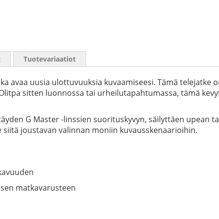
t
Tuotevariaatiot
joka avaa uusia ulottuvuuksia kuvaamiseesi. Tämä telejatke o
itpa sitten luonnossa tai urheilutapahtumassa, tämä kevyt 
täyden G Master -linssien suorituskyvyn, säilyttäen upean ta
e siitä joustavan valinnan moniin kuvausskenaarioihin.
ukavuuden
llisen matkavarusteen