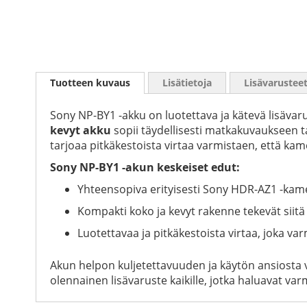
Skip
to
Tuotteen kuvaus
Lisätietoja
Lisävarustee
the
beginning
of
Sony NP-BY1 -akku on luotettava ja kätevä lisävarus
the
kevyt akku
sopii täydellisesti matkakuvaukseen t
images
tarjoaa pitkäkestoista virtaa varmistaen, että kam
gallery
Sony NP-BY1 -akun keskeiset edut:
Yhteensopiva erityisesti Sony HDR-AZ1 -kame
Kompakti koko ja kevyt rakenne tekevät siit
Luotettavaa ja pitkäkestoista virtaa, joka var
Akun helpon kuljetettavuuden ja käytön ansiosta 
olennainen lisävaruste kaikille, jotka haluavat var