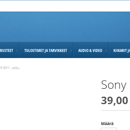
RUSTEET
TULOSTIMET JA TARVIKKEET
AUDIO & VIDEO
KIIKARIT 
P-BY1 -akku
Sony 
39,00
Määrä