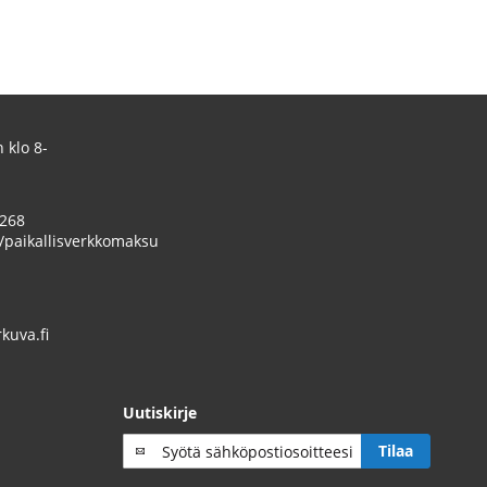
 klo 8-
 268
/paikallisverkkomaksu
uva.fi
Uutiskirje
Tilaa
Tilaa
uutiskirje