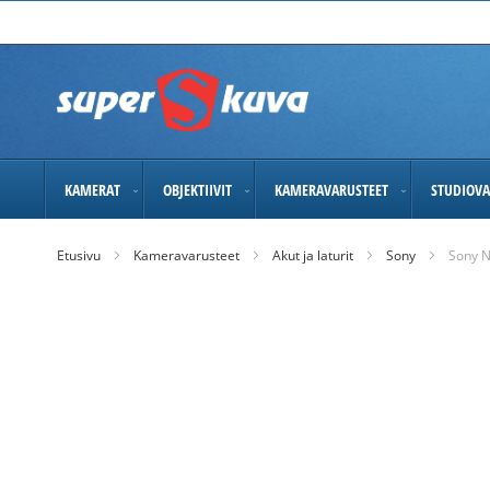
Skip
to
Content
KAMERAT
OBJEKTIIVIT
KAMERAVARUSTEET
STUDIOVA
Etusivu
Kameravarusteet
Akut ja laturit
Sony
Sony N
Skip
to
the
end
of
the
images
gallery