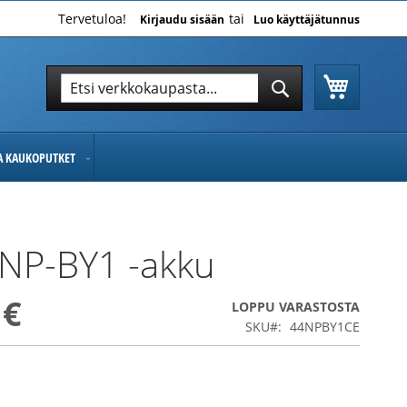
Tervetuloa!
Kirjaudu sisään
Luo käyttäjätunnus
Ostoskor
Hae
Hae
JA KAUKOPUTKET
NP-BY1 -akku
 €
LOPPU VARASTOSTA
SKU
44NPBY1CE