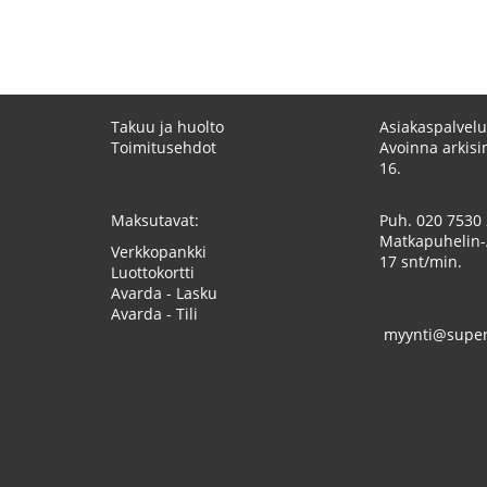
Takuu ja huolto
Asiakaspalvelu
Toimitusehdot
Avoinna arkisin
16.
Maksutavat:
Puh.
020 7530
Matkapuhelin-
Verkkopankki
17 snt/min.
Luottokortti
Avarda - Lasku
Avarda - Tili
myynti@superk