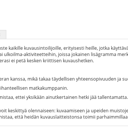
t
te kaikille kuvausintoilijoille, erityisesti heille, jotka kä
ai ulkoilma-aktiviteetteihin, joissa jokainen lisägramma mer
erasi ei petä kesken kriittisen kuvaushetken.
ran kanssa, mikä takaa täydellisen yhteensopivuuden ja su
ä ihanteellisen matkakumppanin.
mistaa, ettei yksikään ainutkertainen hetki jää tallentamatta.
voit keskittyä olennaiseen: kuvaamiseen ja upeiden muistoj
mistaa, että heidän kuvauslaitteistonsa toimii parhaimmillaa