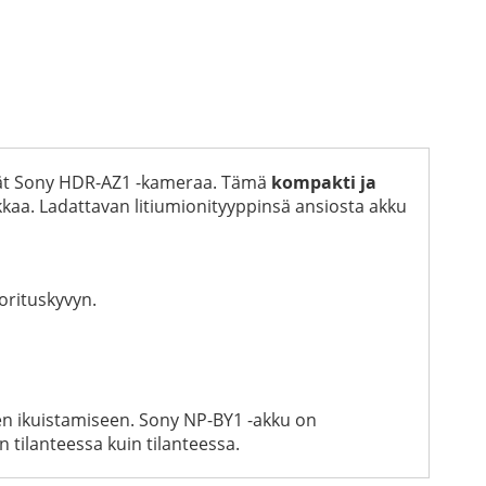
yttävät Sony HDR-AZ1 -kameraa. Tämä
kompakti ja
kkaa. Ladattavan litiumionityyppinsä ansiosta akku
orituskyvyn.
en ikuistamiseen. Sony NP-BY1 -akku on
n tilanteessa kuin tilanteessa.