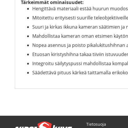
Tärkeimmät ominaisuudet:
Hengittävä materiaali estää huurun muodost
Mitoitettu erityisesti suurille teleobjektiiv
Suuri ja kirkas ikkuna kameran säätimien ja 
Mahdollistaa kameran oman etsimen käytön 
Nopea asennus ja poisto pikalukitushihnan a
Etuosan kiristyshihna takaa tiiviin istuvuud
Integroitu säilytyspussi mahdollistaa kompak
Säädettävä pituus kärkeä taittamalla erikokois
Tietosuoja