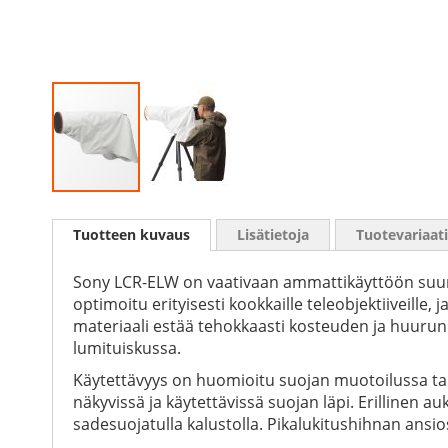
Skip
to
Tuotteen kuvaus
Lisätietoja
Tuotevariaat
the
beginning
of
Sony LCR-ELW on vaativaan ammattikäyttöön suunn
the
optimoitu erityisesti kookkaille teleobjektiiveill
images
materiaali estää tehokkaasti kosteuden ja huurun t
gallery
lumituiskussa.
Käytettävyys on huomioitu suojan muotoilussa tark
näkyvissä ja käytettävissä suojan läpi. Erilline
sadesuojatulla kalustolla. Pikalukitushihnan ansi