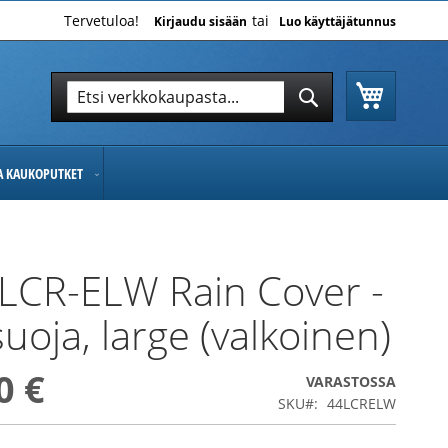
Tervetuloa!
Kirjaudu sisään
Luo käyttäjätunnus
Ostoskor
Hae
Hae
JA KAUKOPUTKET
LCR-ELW Rain Cover -
uoja, large (valkoinen)
0 €
VARASTOSSA
SKU
44LCRELW