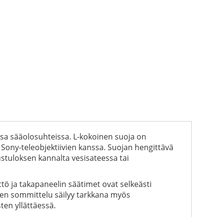
sa sääolosuhteissa. L-kokoinen suoja on
n Sony-teleobjektiivien kanssa. Suojan hengittävä
ustuloksen kannalta vesisateessa tai
tö ja takapaneelin säätimet ovat selkeästi
ten sommittelu säilyy tarkkana myös
ten yllättäessä.