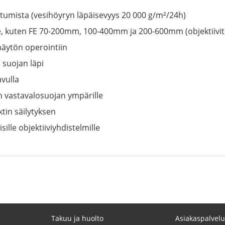
umista (vesihöyryn läpäisevyys 20 000 g/m²/24h)
eille, kuten FE 70-200mm, 100-400mm ja 200-600mm (objektiivit
näytön operointiin
suojan läpi
vulla
en vastavalosuojan ympärille
tin säilytyksen
ille objektiiviyhdistelmille
Takuu ja huolto
Asiakaspalvelu