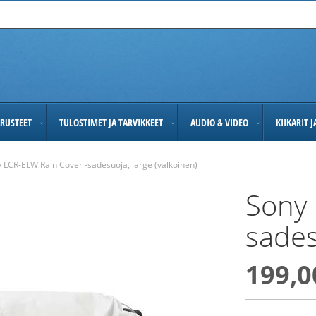
RUSTEET
TULOSTIMET JA TARVIKKEET
AUDIO & VIDEO
KIIKARIT 
 LCR-ELW Rain Cover -sadesuoja, large (valkoinen)
Sony 
sades
199,0