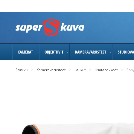
Skip
to
Content
KAMERAT
OBJEKTIIVIT
KAMERAVARUSTEET
STUDIOVA
Etusivu
Kameravarusteet
Laukut
Lisätarvikkeet
Sony
Skip
to
the
end
of
the
images
gallery