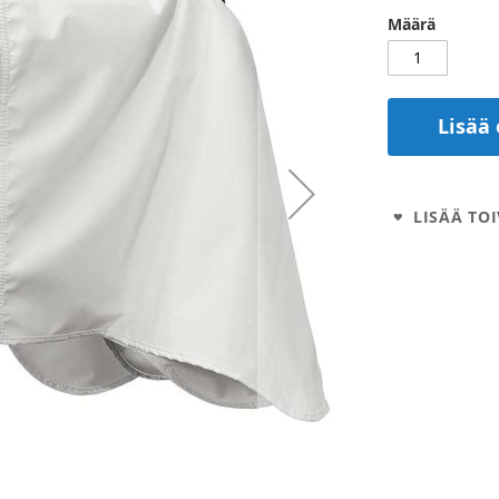
Määrä
Lisää 
LISÄÄ TOI