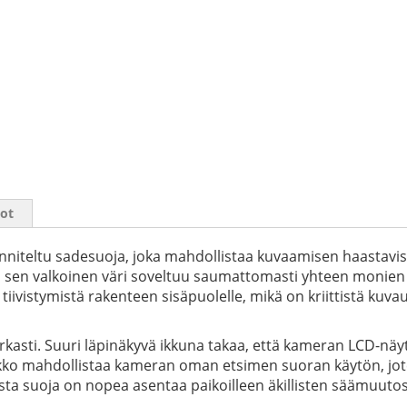
iot
iteltu sadesuoja, joka mahdollistaa kuvaamisen haastavis
e, ja sen valkoinen väri soveltuu saumattomasti yhteen monie
iivistymistä rakenteen sisäpuolelle, mikä on kriittistä kuva
asti. Suuri läpinäkyvä ikkuna takaa, että kameran LCD-näyt
n aukko mahdollistaa kameran oman etsimen suoran käytön, jo
osta suoja on nopea asentaa paikoilleen äkillisten säämuutos