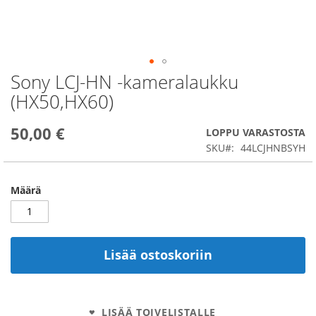
Sony LCJ-HN -kameralaukku
Skip
to
(HX50,HX60)
the
beginning
50,00 €
of
LOPPU VARASTOSTA
the
SKU
44LCJHNBSYH
images
gallery
Määrä
Lisää ostoskoriin
LISÄÄ TOIVELISTALLE