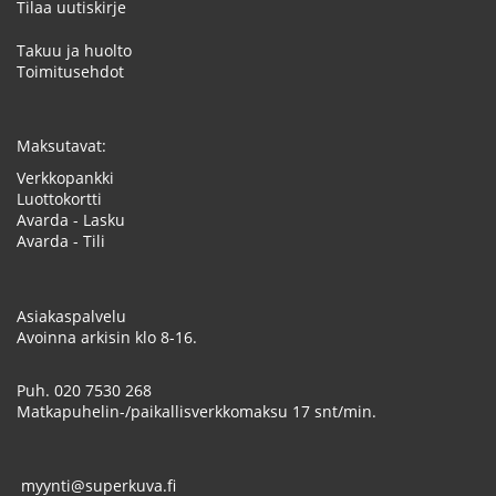
Tilaa uutiskirje
Takuu ja huolto
Toimitusehdot
Maksutavat:
Verkkopankki
Luottokortti
Avarda - Lasku
Avarda - Tili
Asiakaspalvelu
Avoinna arkisin klo 8-16.
Puh.
020 7530 268
Matkapuhelin-/paikallisverkkomaksu 17 snt/min.
myynti@superkuva.fi