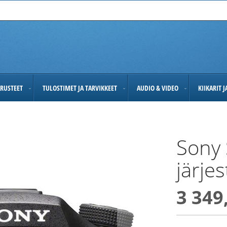
RUSTEET
TULOSTIMET JA TARVIKKEET
AUDIO & VIDEO
KIIKARIT 
Sony 
järje
3 349