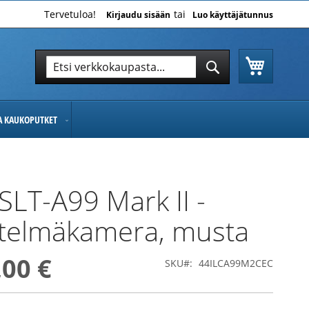
Tervetuloa!
Kirjaudu sisään
Luo käyttäjätunnus
Ostoskor
Hae
Hae
JA KAUKOPUTKET
SLT-A99 Mark II -
stelmäkamera, musta
,00 €
SKU
44ILCA99M2CEC