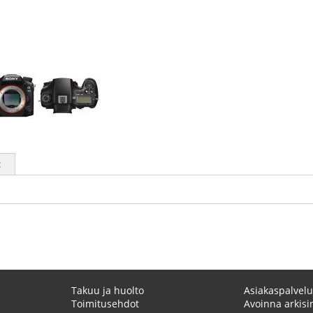
t
Takuu ja huolto
Asiakaspalvelu
Toimitusehdot
Avoinna arkisin