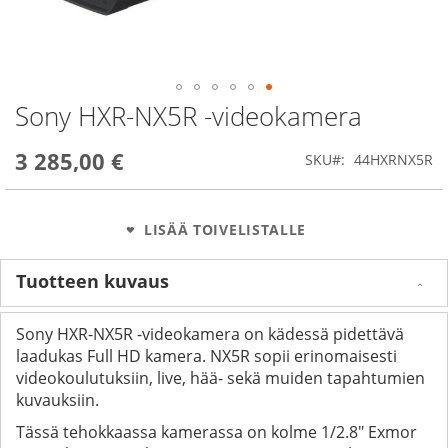
Sony HXR-NX5R -videokamera
Skip
to
the
3 285,00 €
SKU
44HXRNX5R
beginning
of
the
images
LISÄÄ TOIVELISTALLE
gallery
Tuotteen kuvaus
Sony HXR-NX5R -videokamera on kädessä pidettävä
laadukas Full HD kamera. NX5R sopii erinomaisesti
videokoulutuksiin, live, hää- sekä muiden tapahtumien
kuvauksiin.
Tässä tehokkaassa kamerassa on kolme 1/2.8" Exmor