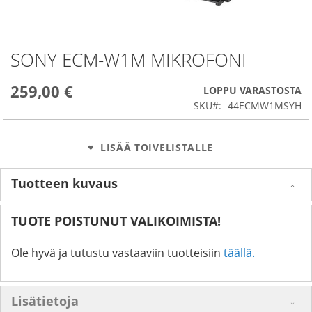
SONY ECM-W1M MIKROFONI
Skip
to
the
259,00 €
LOPPU VARASTOSTA
beginning
SKU
44ECMW1MSYH
of
the
images
LISÄÄ TOIVELISTALLE
gallery
Tuotteen kuvaus
TUOTE POISTUNUT VALIKOIMISTA!
Ole hyvä ja tutustu vastaaviin tuotteisiin
täällä.
Lisätietoja