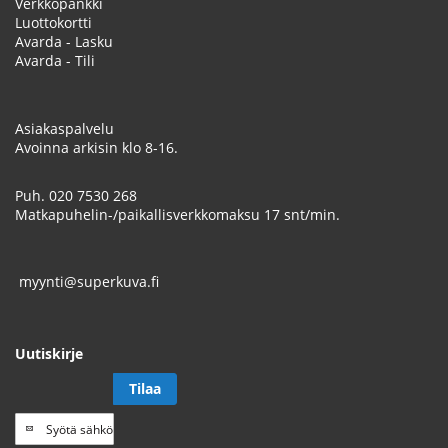
Verkkopankki
Luottokortti
Avarda - Lasku
Avarda - Tili
Asiakaspalvelu
Avoinna arkisin klo 8-16.
Puh.
020 7530 268
Matkapuhelin-/paikallisverkkomaksu 17 snt/min.
myynti@superkuva.fi
Uutiskirje
Tilaa
Tilaa
uutiskirje