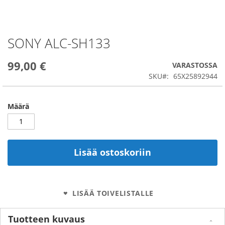
SONY ALC-SH133
Skip
to
the
99,00 €
VARASTOSSA
beginning
SKU
65X25892944
of
the
images
Määrä
gallery
Lisää ostoskoriin
LISÄÄ TOIVELISTALLE
Tuotteen kuvaus