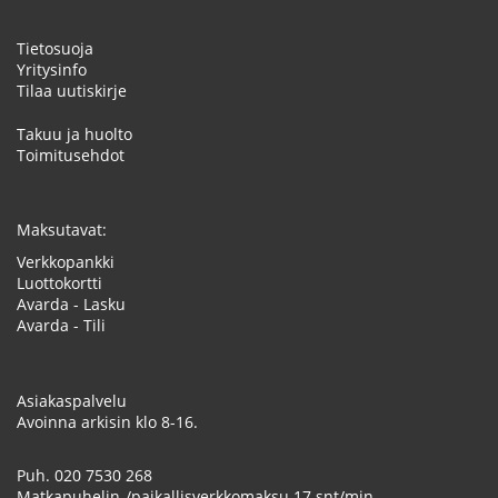
Tietosuoja
Yritysinfo
Tilaa uutiskirje
Takuu ja huolto
Toimitusehdot
Maksutavat:
Verkkopankki
Luottokortti
Avarda - Lasku
Avarda - Tili
Asiakaspalvelu
Avoinna arkisin klo 8-16.
Puh.
020 7530 268
Matkapuhelin-/paikallisverkkomaksu 17 snt/min.