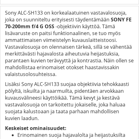
Sony ALC-SH133 on korkealaatuinen vastavalosuoja,
joka on suunniteltu erityisesti täydentämään
SONY FE
70-200mm f/4 G OSS
-objektiivin käyttöä. Tämä
lisävaruste on paitsi funktionaalinen, se tuo myös
ammattimaisen viimeistelyn kuvauslaitteistoosi.
Vastavalosuoja on olennaisen tärkeä, sillä se vähentää
merkittävästi hajavalosta aiheutuvia heijastuksia,
parantaen kuvien terävyyttä ja kontrastia. Näin ollen se
mahdollistaa erinomaiset otokset haastavissakin
valaistusolosuhteissa.
Lisäksi Sony ALC-SH133 suojaa objektiivia tehokkaasti
pölyltä, iskuilta ja naarmuilta, pidentäen arvokkaan
kuvausvälineesi käyttöikää. Tämä kevyt ja kestävä
vastavalosuoja on tarkoitettu jokaiselle, joka haluaa
suojata kalustoaan ja taata parhaan mahdollisen
kuvien laadun.
Keskeiset ominaisuudet:
Erinomainen suoja hajavalolta ja heijastuksilta