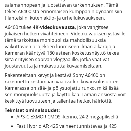
salamannopean ja luotettavan tarkennuksen. Tämä
tekee A6400:sta erinomaisen kumppanin dynaamisiin
tilanteisiin, kuten aktio- ja urheilukuvaukseen.
A6400 tukee
4K-videokuvausta
, joka vangitsee
jokaisen hetken vivahteineen. Videokuvauksen ystäville
tämä tarkoittaa monipuolisia mahdollisuuksia
vaikuttavien projektien luomiseen ilman aikarajoja.
Kameran kääntyvä 180 asteen kosketusnäyttö tekee
siitä erityisen sopivan vloggaajille, jotka vaativat
joustavuutta ja mukavuutta kuvaamiseltaan.
Rakenteeltaan kevyt ja kestävä Sony A6400 on
rakennettu kestämään vaativatkin kuvausolosuhteet.
Kamerassa on sää- ja pölysuojattu runko, mikä lisää
sen monipuolisuutta ja käyttöikää. Tämän ansiosta voit
keskittyä luovuuteen ja tallentaa hetket häiriöttä.
Tekniset ominaisuudet:
APS-C EXMOR CMOS -kenno, 24,2 megapikseliä
Fast Hybrid AF: 425 vaiheentunnistavaa ja 425