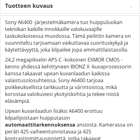
Tuotteen kuvaus
Sony A6400 -järjestelmäkamera tuo huippuluokan
tekniikan kaikille innokkaille valokuvaajille
taskukokoisessa muodossa. Tämä peilitön kamera on
suunniteltu tarjoamaan vaikuttavaa suorituskykyä ja
käytettävyyttä, joka kilpailee jopa ammattilaistasolla.
24,2 megapikselin APS-C -kokoinen EXMOR CMOS -
kenno yhdessä kehittyneen BIONZ X -kuvaprosessorin
kanssa takaavat upean kuvanlaadun kaikissa
valaistusolosuhteissa. Sony A6400 tarjoaa
poikkeuksellista tarkkuutta ja värintoistoa, mikä
korostaa valokuviesi yksityiskohtia ja tekee niistä
elävämpiä.
Upean kuvanlaadun lisäksi A6400 erottuu
kilpailijoistaan huipputason
automaattitarkennuksensa
ansiosta. Kamerassa on
peräti 425 vaiheentunnistavaa ja 425
kontrastinmittauspistettä, jotka takaavat