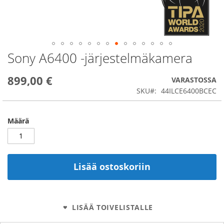
Sony A6400 -järjestelmäkamera
Skip
to
the
899,00 €
VARASTOSSA
beginning
SKU
44ILCE6400BCEC
of
the
images
Määrä
gallery
Lisää ostoskoriin
LISÄÄ TOIVELISTALLE