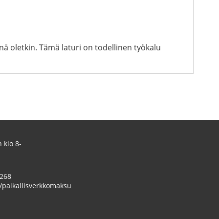
ä oletkin. Tämä laturi on todellinen työkalu
 klo 8-
 268
/paikallisverkkomaksu