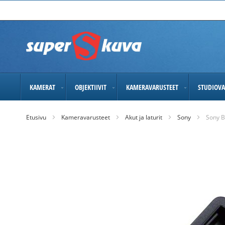
Skip
to
Content
KAMERAT
OBJEKTIIVIT
KAMERAVARUSTEET
STUDIOVA
Etusivu
Kameravarusteet
Akut ja laturit
Sony
Sony B
Skip
to
the
end
of
the
images
gallery