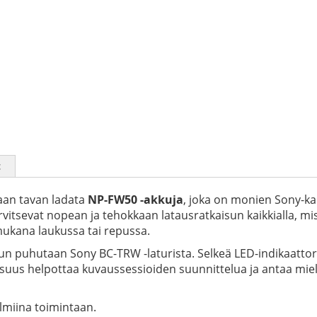
t
kaan tavan ladata
NP-FW50 -akkuja
, joka on monien Sony-ka
a tarvitsevat nopean ja tehokkaan latausratkaisun kaikkialla, m
 mukana laukussa tai repussa.
un puhutaan Sony BC-TRW -laturista. Selkeä LED-indikaattori 
isuus helpottaa kuvaussessioiden suunnittelua ja antaa mie
lmiina toimintaan.