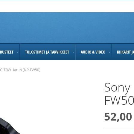
RUSTEET
TULOSTIMET JA TARVIKKEET
AUDIO & VIDEO
KIIKARIT 
C-TRW -laturi (NP-FW50)
Sony 
FW50
52,00