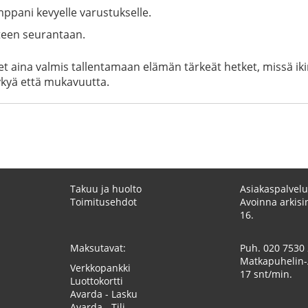
ppani kevyelle varustukselle.
nteen seurantaan.
t aina valmis tallentamaan elämän tärkeät hetket, missä ikin
kykyä että mukavuutta.
Takuu ja huolto
Asiakaspalvelu
Toimitusehdot
Avoinna arkisin
16.
Maksutavat:
Puh.
020 7530
Matkapuhelin-
Verkkopankki
17 snt/min.
Luottokortti
Avarda - Lasku
Avarda - Tili