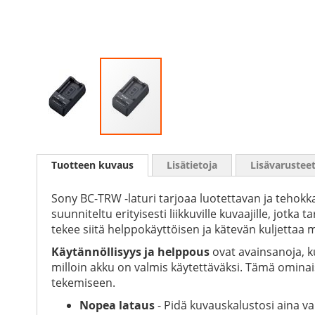
Skip
to
Tuotteen kuvaus
Lisätietoja
Lisävarustee
the
beginning
of
Sony BC-TRW -laturi tarjoaa luotettavan ja tehok
the
suunniteltu erityisesti liikkuville kuvaajille, jotk
images
tekee siitä helppokäyttöisen ja kätevän kuljettaa
gallery
Käytännöllisyys ja helppous
ovat avainsanoja, k
milloin akku on valmis käytettäväksi. Tämä omina
tekemiseen.
Nopea lataus
- Pidä kuvauskalustosi aina va