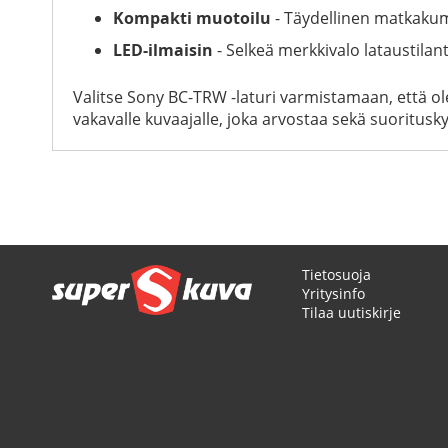
Kompakti muotoilu
- Täydellinen matkakum
LED-ilmaisin
- Selkeä merkkivalo lataustila
Valitse Sony BC-TRW -laturi varmistamaan, että ole
vakavalle kuvaajalle, joka arvostaa sekä suoritus
Tietosuoja
Yritysinfo
Tilaa uutiskirje