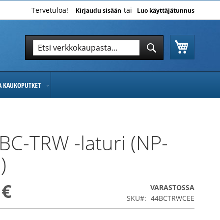
Tervetuloa!
Kirjaudu sisään
Luo käyttäjätunnus
Ostoskor
Hae
Hae
JA KAUKOPUTKET
BC-TRW -laturi (NP-
)
 €
VARASTOSSA
SKU
44BCTRWCEE