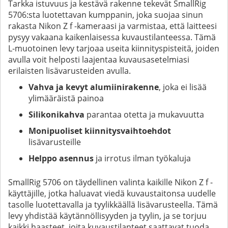
Tarkka istuvuus ja kestävä rakenne tekevät SmallRig
5706:sta luotettavan kumppanin, joka suojaa sinun
rakasta Nikon Z f -kameraasi ja varmistaa, että laitteesi
pysyy vakaana kaikenlaisessa kuvaustilanteessa. Tämä
L-muotoinen levy tarjoaa useita kiinnityspisteitä, joiden
avulla voit helposti laajentaa kuvausasetelmiasi
erilaisten lisävarusteiden avulla.
Vahva ja kevyt alumiinirakenne
, joka ei lisää
ylimääräistä painoa
Silikonikahva
parantaa otetta ja mukavuutta
Monipuoliset kiinnitysvaihtoehdot
lisävarusteille
Helppo asennus
ja irrotus ilman työkaluja
SmallRig 5706 on täydellinen valinta kaikille Nikon Z f -
käyttäjille, jotka haluavat viedä kuvaustaitonsa uudelle
tasolle luotettavalla ja tyylikkäällä lisävarusteella. Tämä
levy yhdistää käytännöllisyyden ja tyylin, ja se torjuu
kaikki haasteet, joita kuvaustilanteet saattavat tuoda