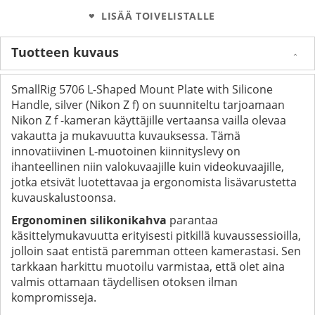
LISÄÄ TOIVELISTALLE
Tuotteen kuvaus
SmallRig 5706 L-Shaped Mount Plate with Silicone
Handle, silver (Nikon Z f) on suunniteltu tarjoamaan
Nikon Z f -kameran käyttäjille vertaansa vailla olevaa
vakautta ja mukavuutta kuvauksessa. Tämä
innovatiivinen L-muotoinen kiinnityslevy on
ihanteellinen niin valokuvaajille kuin videokuvaajille,
jotka etsivät luotettavaa ja ergonomista lisävarustetta
kuvauskalustoonsa.
Ergonominen silikonikahva
parantaa
käsittelymukavuutta erityisesti pitkillä kuvaussessioilla,
jolloin saat entistä paremman otteen kamerastasi. Sen
tarkkaan harkittu muotoilu varmistaa, että olet aina
valmis ottamaan täydellisen otoksen ilman
kompromisseja.