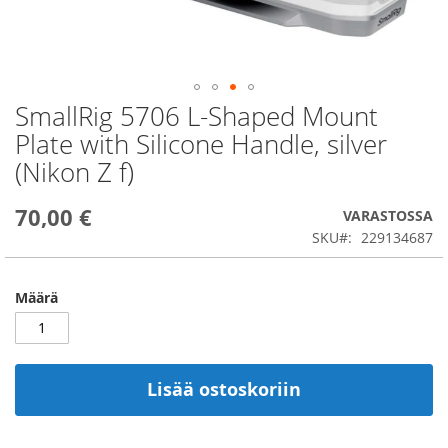
SmallRig 5706 L-Shaped Mount
Skip
to
Plate with Silicone Handle, silver
the
(Nikon Z f)
beginning
of
the
70,00 €
VARASTOSSA
images
SKU
229134687
gallery
Määrä
Lisää ostoskoriin