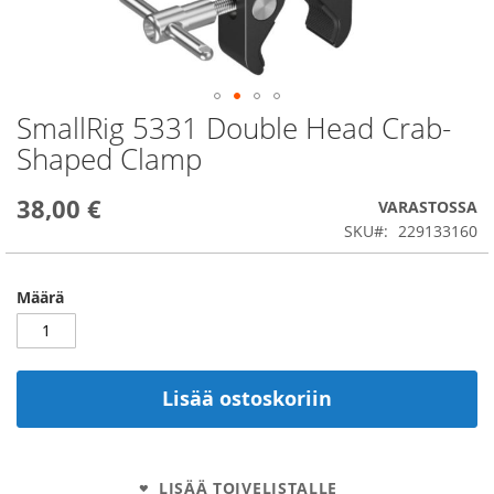
SmallRig 5331 Double Head Crab-
Skip
to
Shaped Clamp
the
beginning
38,00 €
of
VARASTOSSA
the
SKU
229133160
images
gallery
Määrä
Lisää ostoskoriin
LISÄÄ TOIVELISTALLE