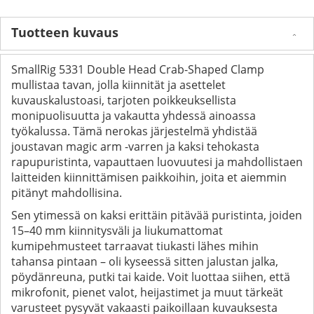
Tuotteen kuvaus
SmallRig 5331 Double Head Crab-Shaped Clamp
mullistaa tavan, jolla kiinnität ja asettelet
kuvauskalustoasi, tarjoten poikkeuksellista
monipuolisuutta ja vakautta yhdessä ainoassa
työkalussa. Tämä nerokas järjestelmä yhdistää
joustavan magic arm -varren ja kaksi tehokasta
rapupuristinta, vapauttaen luovuutesi ja mahdollistaen
laitteiden kiinnittämisen paikkoihin, joita et aiemmin
pitänyt mahdollisina.
Sen ytimessä on kaksi erittäin pitävää puristinta, joiden
15–40 mm kiinnitysväli ja liukumattomat
kumipehmusteet tarraavat tiukasti lähes mihin
tahansa pintaan – oli kyseessä sitten jalustan jalka,
pöydänreuna, putki tai kaide. Voit luottaa siihen, että
mikrofonit, pienet valot, heijastimet ja muut tärkeät
varusteet pysyvät vakaasti paikoillaan kuvauksesta