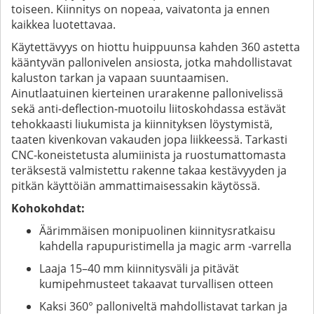
toiseen. Kiinnitys on nopeaa, vaivatonta ja ennen
kaikkea luotettavaa.
Käytettävyys on hiottu huippuunsa kahden 360 astetta
kääntyvän pallonivelen ansiosta, jotka mahdollistavat
kaluston tarkan ja vapaan suuntaamisen.
Ainutlaatuinen kierteinen urarakenne pallonivelissä
sekä anti-deflection-muotoilu liitoskohdassa estävät
tehokkaasti liukumista ja kiinnityksen löystymistä,
taaten kivenkovan vakauden jopa liikkeessä. Tarkasti
CNC-koneistetusta alumiinista ja ruostumattomasta
teräksestä valmistettu rakenne takaa kestävyyden ja
pitkän käyttöiän ammattimaisessakin käytössä.
Kohokohdat:
Äärimmäisen monipuolinen kiinnitysratkaisu
kahdella rapupuristimella ja magic arm -varrella
Laaja 15–40 mm kiinnitysväli ja pitävät
kumipehmusteet takaavat turvallisen otteen
Kaksi 360° palloniveltä mahdollistavat tarkan ja