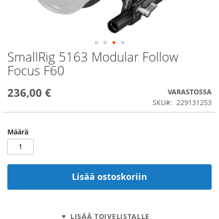
SmallRig 5163 Modular Follow
Skip
to
Focus F60
the
beginning
236,00 €
of
VARASTOSSA
the
SKU
229131253
images
gallery
Määrä
Lisää ostoskoriin
LISÄÄ TOIVELISTALLE