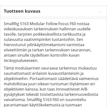
Tuotteen kuvaus
SmallRig 5163 Modular Follow Focus F60 nostaa
videokuvauksen tarkennuksen hallinnan uudelle
tasolle, tarjoten poikkeuksellista tarkkuutta ja
sulavuutta vaativimpiinkin tuotantoihin. Sen
hienostunut ydinkäyttömekanismi varmistaa
viiveettömän ja tarkan tarkennuksen seurannan,
antaen sinulle täydellisen kontrollin kuvan
terävyysalueeseen.
Tämä modulaarinen seuraava tarkennus mukautuu
saumattomasti erilaisiin kuvaustilanteisiin ja
objektiiveihin. Portaattomasti säädettävä vaimennus
mahdollistaa juuri oikean tuntuman löytämisen eri
objektiivien kanssa, kun taas innovatiiviset A/B-
pysäytykset tekevät toistettavista tarkennusvedoista
vaivattomia. SmallRig 5163 F60 on suunniteltu
parantamaan käyttökokemusta ja tuomaan