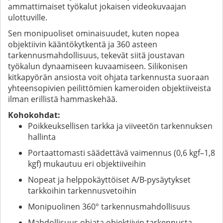
ammattimaiset työkalut jokaisen videokuvaajan
ulottuville.
Sen monipuoliset ominaisuudet, kuten nopea
objektiivin kääntökytkentä ja 360 asteen
tarkennusmahdollisuus, tekevät siitä joustavan
työkalun dynaamiseen kuvaamiseen. Silikonisen
kitkapyörän ansiosta voit ohjata tarkennusta suoraan
yhteensopivien peilittömien kameroiden objektiiveista
ilman erillistä hammaskehää.
Kohokohdat:
Poikkeuksellisen tarkka ja viiveetön tarkennuksen
hallinta
Portaattomasti säädettävä vaimennus (0,6 kgf–1,8
kgf) mukautuu eri objektiiveihin
Nopeat ja helppokäyttöiset A/B-pysäytykset
tarkkoihin tarkennusvetoihin
Monipuolinen 360° tarkennusmahdollisuus
Mahdollisuus ohjata objektiivin tarkennusta