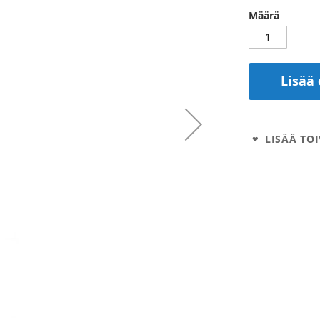
Määrä
Lisää 
LISÄÄ TOI