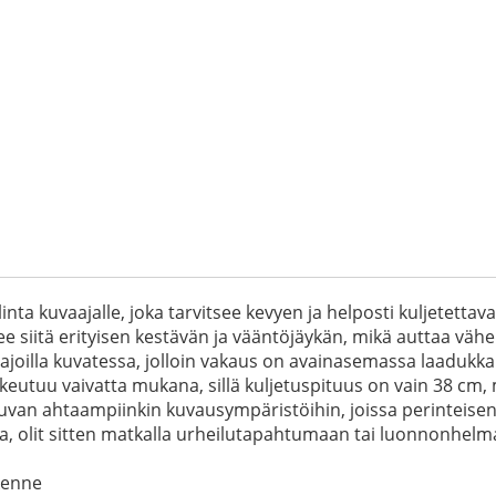
nta kuvaajalle, joka tarvitsee kevyen ja helposti kuljetettav
ee siitä erityisen kestävän ja vääntöjäykän, mikä auttaa vä
tusajoilla kuvatessa, jolloin vakaus on avainasemassa laaduk
utuu vaivatta mukana, sillä kuljetuspituus on vain 38 cm, m
uvan ahtaampiinkin kuvausympäristöihin, joissa perinteisen k
a, olit sitten matkalla urheilutapahtumaan tai luonnonhelm
kenne