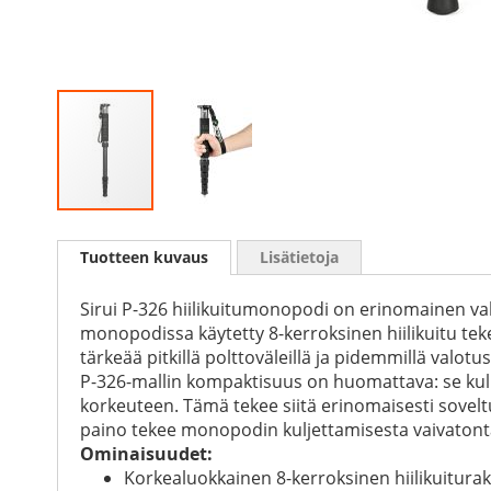
Skip
to
Tuotteen kuvaus
Lisätietoja
the
beginning
of
Sirui P-326 hiilikuitumonopodi on erinomainen vali
the
monopodissa käytetty 8-kerroksinen hiilikuitu tek
images
tärkeää pitkillä polttoväleillä ja pidemmillä valo
gallery
P-326-mallin kompaktisuus on huomattava: se kulke
korkeuteen. Tämä tekee siitä erinomaisesti sovelt
paino tekee monopodin kuljettamisesta vaivatont
Ominaisuudet:
Korkealuokkainen 8-kerroksinen hiilikuitura