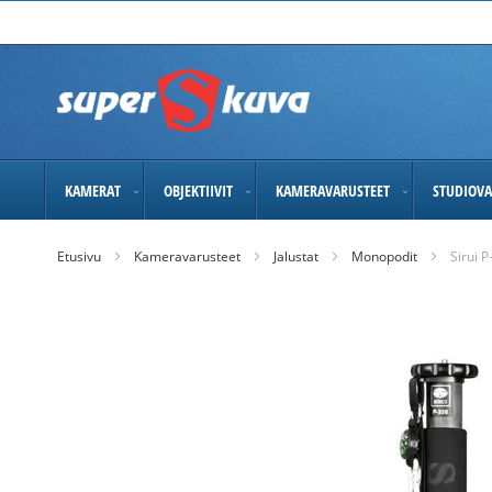
Skip
to
Content
KAMERAT
OBJEKTIIVIT
KAMERAVARUSTEET
STUDIOVA
Etusivu
Kameravarusteet
Jalustat
Monopodit
Sirui 
Skip
to
the
end
of
the
images
gallery