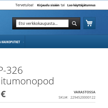
Tervetuloa!
Kirjaudu sisään
Luo käyttäjätunnus
Ostoskor
Hae
Hae
JA KAUKOPUTKET
 P-326
kuitumonopod
 €
VARASTOSSA
SKU
2294520000122