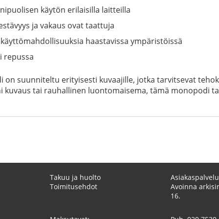
uolisen käytön erilaisilla laitteilla
kestävyys ja vakaus ovat taattuja
ä käyttömahdollisuuksia haastavissa ympäristöissä
i repussa
i on suunniteltu erityisesti kuvaajille, jotka tarvitsevat t
ni kuvaus tai rauhallinen luontomaisema, tämä monopodi ta
Takuu ja huolto
Asiakaspalvelu
Toimitusehdot
Avoinna arkisin
16.