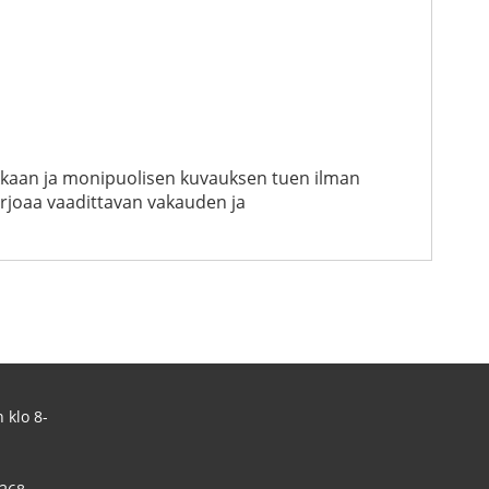
ehokkaan ja monipuolisen kuvauksen tuen ilman
rjoaa vaadittavan vakauden ja
 klo 8-