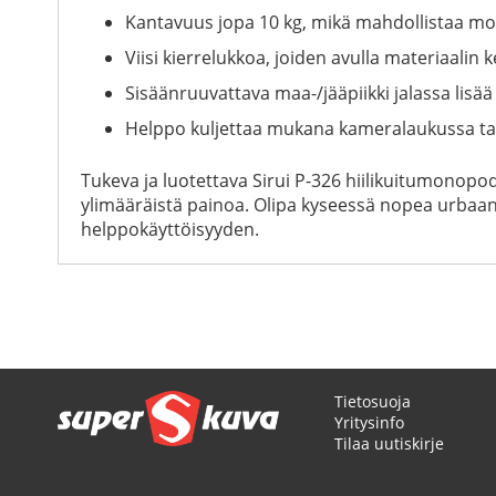
Kantavuus jopa 10 kg, mikä mahdollistaa monip
Viisi kierrelukkoa, joiden avulla materiaalin 
Sisäänruuvattava maa-/jääpiikki jalassa lisä
Helppo kuljettaa mukana kameralaukussa ta
Tukeva ja luotettava Sirui P-326 hiilikuitumonopod
ylimääräistä painoa. Olipa kyseessä nopea urbaa
helppokäyttöisyyden.
Tietosuoja
Yritysinfo
Tilaa uutiskirje