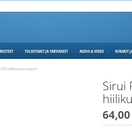
RUSTEET
TULOSTIMET JA TARVIKKEET
AUDIO & VIDEO
KIIKARIT 
P-326 hiilikuitumonopod
Sirui
hiili
64,00