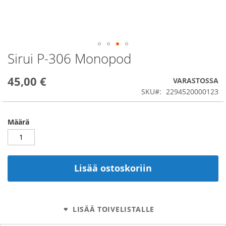
Sirui P-306 Monopod
Skip
to
the
45,00 €
VARASTOSSA
beginning
SKU
2294520000123
of
the
images
Määrä
gallery
Lisää ostoskoriin
LISÄÄ TOIVELISTALLE