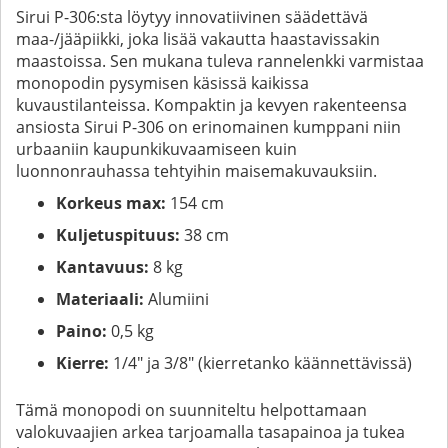
Sirui P-306:sta löytyy innovatiivinen säädettävä
maa-/jääpiikki, joka lisää vakautta haastavissakin
maastoissa. Sen mukana tuleva rannelenkki varmistaa
monopodin pysymisen käsissä kaikissa
kuvaustilanteissa. Kompaktin ja kevyen rakenteensa
ansiosta Sirui P-306 on erinomainen kumppani niin
urbaaniin kaupunkikuvaamiseen kuin
luonnonrauhassa tehtyihin maisemakuvauksiin.
Korkeus max:
154 cm
Kuljetuspituus:
38 cm
Kantavuus:
8 kg
Materiaali:
Alumiini
Paino:
0,5 kg
Kierre:
1/4" ja 3/8" (kierretanko käännettävissä)
Tämä monopodi on suunniteltu helpottamaan
valokuvaajien arkea tarjoamalla tasapainoa ja tukea