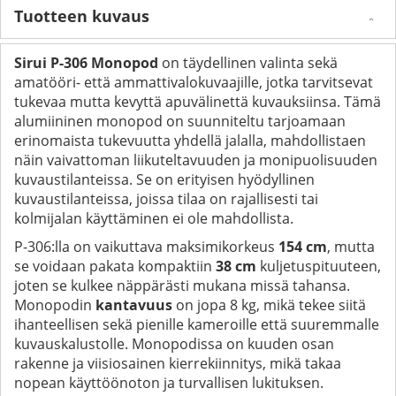
Tuotteen kuvaus
Sirui P-306 Monopod
on täydellinen valinta sekä
amatööri- että ammattivalokuvaajille, jotka tarvitsevat
tukevaa mutta kevyttä apuvälinettä kuvauksiinsa. Tämä
alumiininen monopod on suunniteltu tarjoamaan
erinomaista tukevuutta yhdellä jalalla, mahdollistaen
näin vaivattoman liikuteltavuuden ja monipuolisuuden
kuvaustilanteissa. Se on erityisen hyödyllinen
kuvaustilanteissa, joissa tilaa on rajallisesti tai
kolmijalan käyttäminen ei ole mahdollista.
P-306:lla on vaikuttava maksimikorkeus
154 cm
, mutta
se voidaan pakata kompaktiin
38 cm
kuljetuspituuteen,
joten se kulkee näppärästi mukana missä tahansa.
Monopodin
kantavuus
on jopa 8 kg, mikä tekee siitä
ihanteellisen sekä pienille kameroille että suuremmalle
kuvauskalustolle. Monopodissa on kuuden osan
rakenne ja viisiosainen kierrekiinnitys, mikä takaa
nopean käyttöönoton ja turvallisen lukituksen.