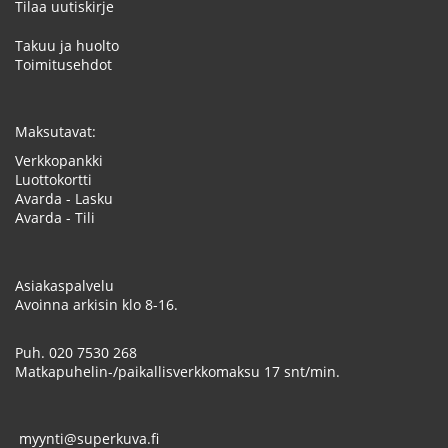
Tilaa uutiskirje
Takuu ja huolto
Toimitusehdot
Maksutavat:
Verkkopankki
Luottokortti
Avarda - Lasku
Avarda - Tili
Asiakaspalvelu
Avoinna arkisin klo 8-16.
Puh.
020 7530 268
Matkapuhelin-/paikallisverkkomaksu 17 snt/min.
myynti@superkuva.fi