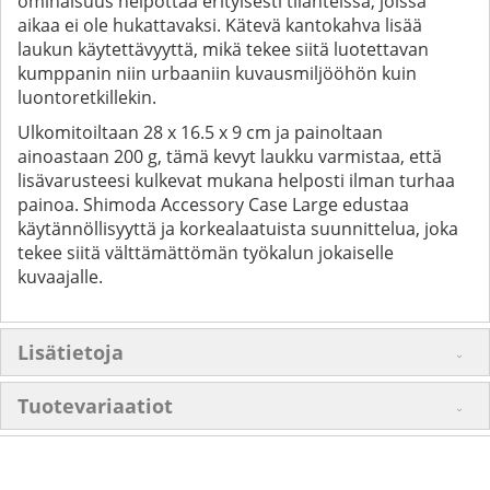
ominaisuus helpottaa erityisesti tilanteissa, joissa
aikaa ei ole hukattavaksi. Kätevä kantokahva lisää
laukun käytettävyyttä, mikä tekee siitä luotettavan
kumppanin niin urbaaniin kuvausmiljööhön kuin
luontoretkillekin.
Ulkomitoiltaan 28 x 16.5 x 9 cm ja painoltaan
ainoastaan 200 g, tämä kevyt laukku varmistaa, että
lisävarusteesi kulkevat mukana helposti ilman turhaa
painoa. Shimoda Accessory Case Large edustaa
käytännöllisyyttä ja korkealaatuista suunnittelua, joka
tekee siitä välttämättömän työkalun jokaiselle
kuvaajalle.
Lisätietoja
Tuotevariaatiot