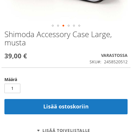
Shimoda Accessory Case Large,
Skip
to
musta
the
beginning
39,00 €
of
VARASTOSSA
the
SKU
2458520512
images
gallery
Määrä
Lisää ostoskoriin
LISÄÄ TOIVELISTALLE