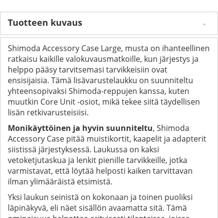
Tuotteen kuvaus
Shimoda Accessory Case Large, musta on ihanteellinen
ratkaisu kaikille valokuvausmatkoille, kun järjestys ja
helppo pääsy tarvitsemasi tarvikkeisiin ovat
ensisijaisia. Tämä lisävarustelaukku on suunniteltu
yhteensopivaksi Shimoda-reppujen kanssa, kuten
muutkin Core Unit -osiot, mikä tekee siitä täydellisen
lisän retkivarusteisiisi.
Monikäyttöinen ja hyvin suunniteltu
, Shimoda
Accessory Case pitää muistikortit, kaapelit ja adapterit
siistissä järjestyksessä. Laukussa on kaksi
vetoketjutaskua ja lenkit pienille tarvikkeille, jotka
varmistavat, että löytää helposti kaiken tarvittavan
ilman ylimääräistä etsimistä.
Yksi laukun seinistä on kokonaan ja toinen puoliksi
läpinäkyvä, eli näet sisällön avaamatta sitä. Tämä